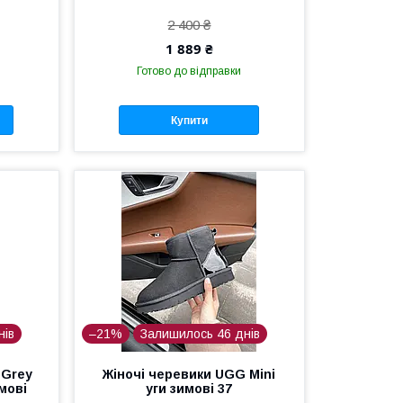
2 400 ₴
1 889 ₴
Готово до відправки
Купити
нів
–21%
Залишилось 46 днів
 Grey
Жіночі черевики UGG Mini
мові
уги зимові 37