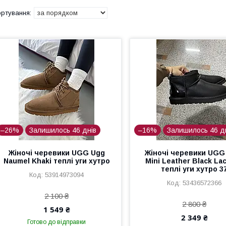
–26%
Залишилось 46 днів
–16%
Залишилось 46 д
Жіночі черевики UGG Ugg
Жіночі черевики UGG 
Naumel Khaki теплі уги хутро
Mini Leather Black La
теплі уги хутро 3
53914973094
53436572366
2 100 ₴
2 800 ₴
1 549 ₴
2 349 ₴
Готово до відправки