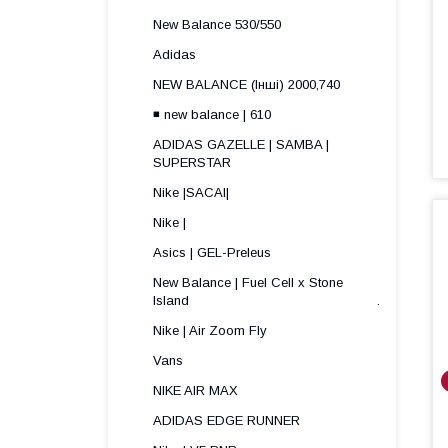
New Balance 530/550
Adidas
NEW BALANCE (Інші) 2000,740
◾️ new balance | 610
ADIDAS GAZELLE | SAMBA |
SUPERSTAR
Nike |SACAI|
Nike |
Asics | GEL-Preleus
New Balance | Fuel Cell x Stone
Island .
Nike | Air Zoom Fly
Vans
NIKE AIR MAX
ADIDAS EDGE RUNNER