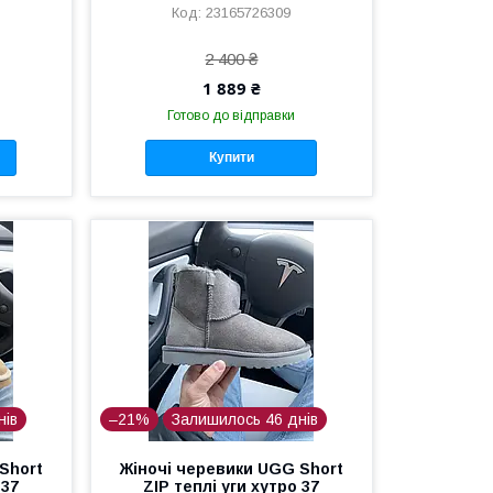
23165726309
2 400 ₴
1 889 ₴
Готово до відправки
Купити
нів
–21%
Залишилось 46 днів
Short
Жіночі черевики UGG Short
 37
ZIP теплі уги хутро 37