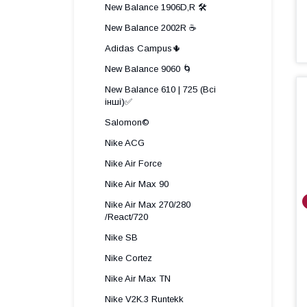
New Balance 1906D,R 🛠️
New Balance 2002R ☕
Adidas Campus🌵
New Balance 9060 🌀
New Balance 610 | 725 (Всі
інші)✅
Salomon©️
Nike ACG
Nike Air Force
Nike Air Max 90
Nike Air Max 270/280
/React/720
Nike SB
Nike Cortez
Nike Air Max TN
Nike V2K.3 Runtekk