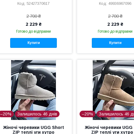
52427370617
49936967096
2 700 ₴
2 700 ₴
2 229 ₴
2 229 ₴
Готово до відправки
Готово до відправки
Купити
Купити
–20%
Залишилось 46 днів
–20%
Залишилось 46 д
Жіночі черевики UGG Short
Жіночі черевики UGG 
ZIP теплі уги хутро
ZIP теплі уги хутро