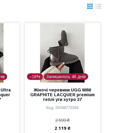
нів
–18%
Залишилось 46 днів
Ultra
Жіночі черевики UGG MINI
cquer
GRAPHITE LACQUER premium
7
теплі уги хутро 37
53396772304
2 599 ₴
2 119 ₴