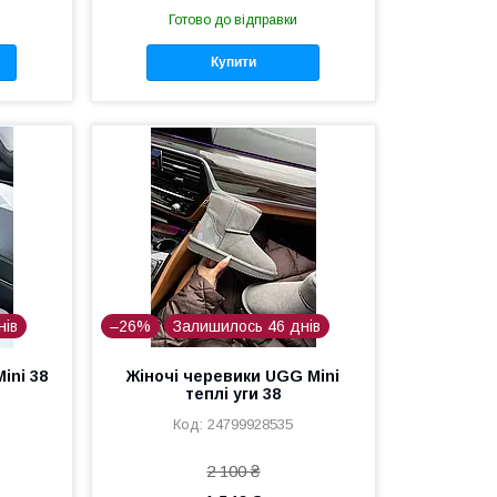
Готово до відправки
Купити
нів
–26%
Залишилось 46 днів
ini 38
Жіночі черевики UGG Mini
теплі уги 38
24799928535
2 100 ₴