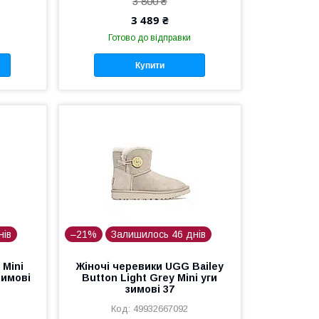
3 800 ₴
3 489 ₴
Готово до відправки
Купити
нів
–21%
Залишилось 46 днів
 Mini
Жіночі черевики UGG Bailey
зимові
Button Light Grey Mini уги
зимові 37
49932667092