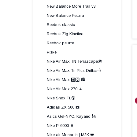
New Balance More Trail v3
New Balance Решта
Reebok classic
Reebok Zig Kinetica
Reebok решта
Різне
Nike Air Max TN Terrascape🌍
Nike Air Max Tn Plus Drift🚗💨
Nike Air Max 9️⃣0️⃣ 🏙️
Nike Air Max 270 🧘
Nike Shox TL😲
Adidas ZX 500 📼
Asics Gel-NYC, Kayano 🗽
Nike P-6000 🧬
Nike air Monarch | M2K 👑