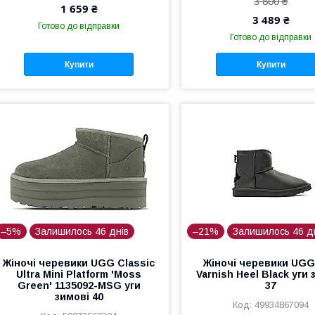
3 800 ₴
1 659 ₴
3 489 ₴
Готово до відправки
Готово до відправки
Купити
Купити
–5%
Залишилось 46 днів
–21%
Залишилось 46 д
Жіночі черевики UGG Classic
Жіночі черевики UGG
Ultra Mini Platform 'Moss
Varnish Heel Black уги 
Green' 1135092-MSG уги
37
зимові 40
49934867094