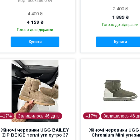
50072667284
2 400 ₴
4 400 ₴
1 889 ₴
4 159 ₴
Готово до відправки
Готово до відправки
Купити
Купити
–17%
Залишилось 46 днів
–17%
Залишилось 46 д
Жіночі черевики UGG BAILEY
Жіночі черевики UGG
ZIP BEIGE теплі уги хутро 37
Chromium Mini уги зи