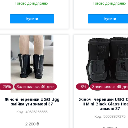
Готово до відправки
Готово до відправки
Купити
Купити
–25%
Залишилось 46 днів
–8%
Залишилось 46 дн
Жіночі черевики UGG Ugg
Жіночі черевики UGG C
змійка уги зимові 37
II Mini Black Glass Hee
зимові 37
49635366655
50068867275
2 200 ₴