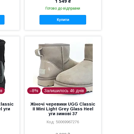
1 549 ₴
Готово до відправки
Купити
ів
–8%
Залишилось 46 днів
lassic
Жіночі черевики UGG Classic
l уги
II Mini Light Grey Glass Heel
уги зимові 37
50069967276