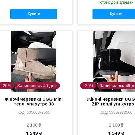
Готово до відправки
Купити
Купити
–26%
Залишилось 46 днів
–26%
Залишилось 46 д
Жіночі черевики UGG Mini
Жіночі черевики UGG
теплі уги хутро 38
ZIP теплі уги хутро
53560872565
53562272566
2 100 ₴
2 100 ₴
1 549 ₴
1 549 ₴