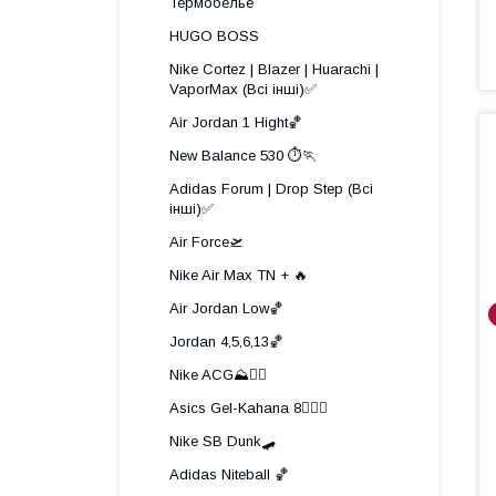
Термобелье
HUGO BOSS
Nike Cortez | Blazer | Huarachi |
VaporMax (Всі інші)✅
Air Jordan 1 Hight🏀
New Balance 530 ⏱️🏃
Adidas Forum | Drop Step (Всі
інші)✅
Air Force🛫
Nike Air Max TN + 🔥
Air Jordan Low🏀
Jordan 4,5,6,13🏀
Nike ACG⛰️🧗‍♀️
Asics Gel-Kahana 8🏃🏼‍♂️
Nike SB Dunk🛹
Adidas Niteball 🏀