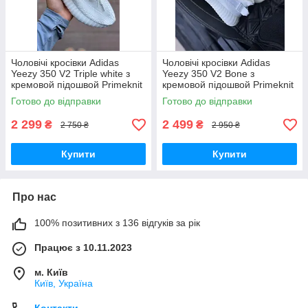
Чоловічі кросівки Adidas
Чоловічі кросівки Adidas
Yeezy 350 V2 Triple white з
Yeezy 350 V2 Bone з
кремовой підошвой Primeknit
кремовой підошвой Primeknit
кроссовки Adidas
кроссовки Adidas
Готово до відправки
Готово до відправки
2 299
2 499
₴
₴
2 750 ₴
2 950 ₴
Купити
Купити
Про нас
100% позитивних з 136 відгуків за рік
Працює з 10.11.2023
м. Київ
Київ, Україна