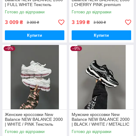
| FULL WHITE Текстиль
| CHERRY PINK premium
чоловічі кросівки New Balance
Текстиль кроссовки New
Готово до відправки
Готово до відправки
Balance унисекс 38
3 009
3 199
₴
₴
3 300 ₴
3 500 ₴
Купити
Купити
–9%
–9%
Женские кроссовки New
Мужские кроссовки New
Balance NEW BALANCE 2000
Balance NEW BALANCE 2000
| WHITE / PINK Текстиль
| BLACK / WHITE / METALLIC
кроссовки New Balance
Текстиль кроссовки New
Готово до відправки
Готово до відправки
унисекс
Balance