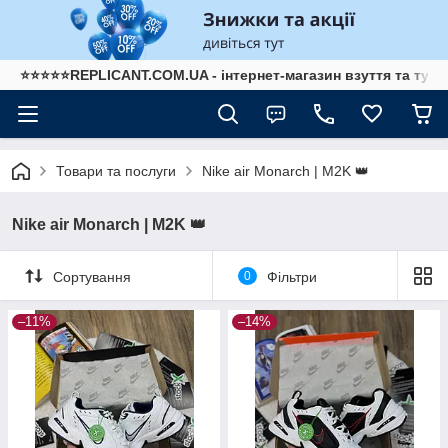
⭐⭐⭐⭐⭐REPLICANT.COM.UA - інтернет-магазин взуття та туре
Товари та послуги
Nike air Monarch | M2K 👑
Nike air Monarch | M2K 👑
Сортування
0
Фільтри
–11%
–14%