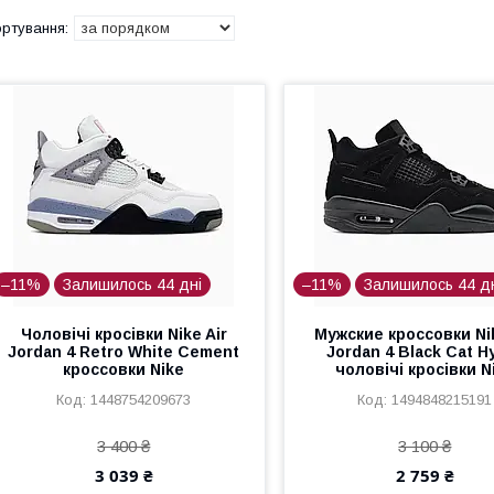
–11%
Залишилось 44 дні
–11%
Залишилось 44 д
Чоловічі кросівки Nike Air
Мужские кроссовки Nik
Jordan 4 Retro White Cement
Jordan 4 Black Cat Н
кроссовки Nike
чоловічі кросівки N
1448754209673
1494848215191
3 400 ₴
3 100 ₴
3 039 ₴
2 759 ₴