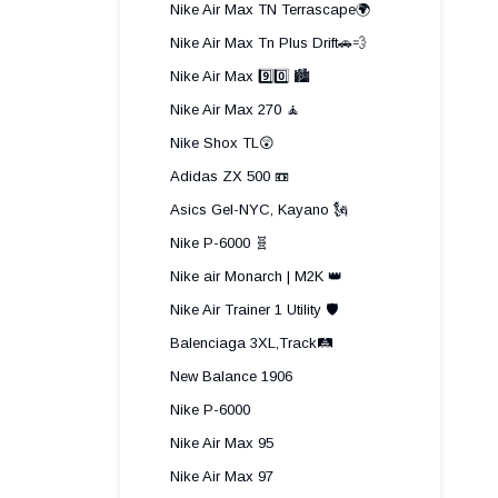
Nike Air Max TN Terrascape🌍
Nike Air Max Tn Plus Drift🚗💨
Nike Air Max 9️⃣0️⃣ 🏙️
Nike Air Max 270 🧘
Nike Shox TL😲
Adidas ZX 500 📼
Asics Gel-NYC, Kayano 🗽
Nike P-6000 🧬
Nike air Monarch | M2K 👑
Nike Air Trainer 1 Utility 🛡️
Balenciaga 3XL,Track🛤️
New Balance 1906
Nike P-6000
Nike Air Max 95
Nike Air Max 97