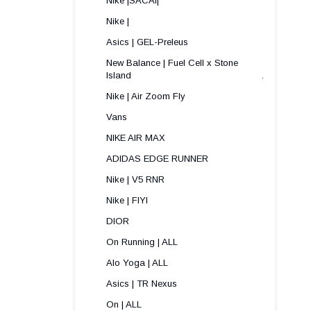
Nike |SACAI|
Nike |
Asics | GEL-Preleus
New Balance | Fuel Cell x Stone
Island .
Nike | Air Zoom Fly
Vans
NIKE AIR MAX
ADIDAS EDGE RUNNER
Nike | V5 RNR
Nike | FIYI
DIOR
On Running | ALL
Alo Yoga | ALL
Asics | TR Nexus
On | ALL