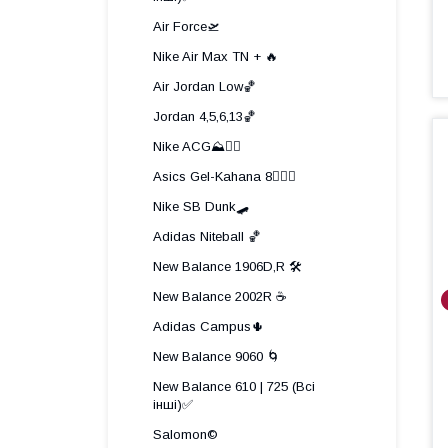
Air Force🛫
Nike Air Max TN + 🔥
Air Jordan Low🏀
Jordan 4,5,6,13🏀
Nike ACG⛰️🧗‍♀️
Asics Gel-Kahana 8🏃🏼‍♂️
Nike SB Dunk🛹
Adidas Niteball 🏀
New Balance 1906D,R 🛠️
New Balance 2002R ☕
Adidas Campus🌵
New Balance 9060 🌀
New Balance 610 | 725 (Всі
інші)✅
Salomon©️