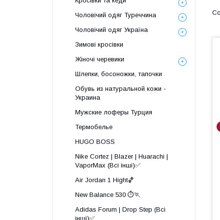
Кросівки та кеди
Чоловічий одяг Туреччина
Чоловічий одяг Україна
Зимові кросівки
Жіночі черевики
Шлепки, босоножки, тапочки
Обувь из натуральной кожи -
Украина
Мужские лоферы Турция
Термобелье
HUGO BOSS
Nike Cortez | Blazer | Huarachi |
VaporMax (Всі інші)✅
Air Jordan 1 Hight🏀
New Balance 530 ⏱️🏃
Adidas Forum | Drop Step (Всі
інші)✅