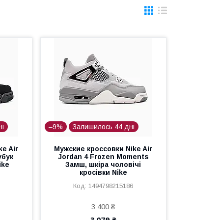
ні
–9%
Залишилось 44 дні
e Air
Мужские кроссовки Nike Air
убук
Jordan 4 Frozen Moments
ike
Замш, шкіра чоловічі
кросівки Nike
1494798215186
3 400 ₴
3 079 ₴