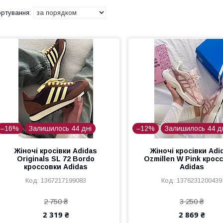
–16%
Залишилось 44 дні
–12%
Залишилось 44 д
Жіночі кросівки Adidas
Жіночі кросівки Adi
Originals SL 72 Bordo
Ozmillen W Pink крос
кроссовки Adidas
Adidas
1367217199083
1376231200439
2 750 ₴
3 250 ₴
2 319 ₴
2 869 ₴