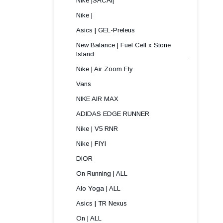
Nike |SACAI|
Nike |
Asics | GEL-Preleus
New Balance | Fuel Cell x Stone
Island .
Nike | Air Zoom Fly
Vans
NIKE AIR MAX
ADIDAS EDGE RUNNER
Nike | V5 RNR
Nike | FIYI
DIOR
On Running | ALL
Alo Yoga | ALL
Asics | TR Nexus
On | ALL