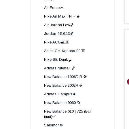
Air Force🛫
Nike Air Max TN + 🔥
Air Jordan Low🏀
Jordan 4,5,6,13🏀
Nike ACG⛰️🧗‍♀️
Asics Gel-Kahana 8🏃🏼‍♂️
Nike SB Dunk🛹
Adidas Niteball 🏀
New Balance 1906D,R 🛠️
New Balance 2002R ☕
Adidas Campus🌵
New Balance 9060 🌀
New Balance 610 | 725 (Всі
інші)✅
Salomon©️