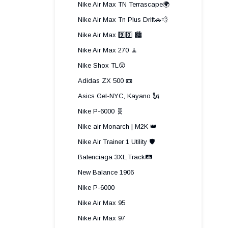
Nike Air Max TN Terrascape🌍
Nike Air Max Tn Plus Drift🚗💨
Nike Air Max 9️⃣0️⃣ 🏙️
Nike Air Max 270 🧘
Nike Shox TL😲
Adidas ZX 500 📼
Asics Gel-NYC, Kayano 🗽
Nike P-6000 🧬
Nike air Monarch | M2K 👑
Nike Air Trainer 1 Utility 🛡️
Balenciaga 3XL,Track🛤️
New Balance 1906
Nike P-6000
Nike Air Max 95
Nike Air Max 97