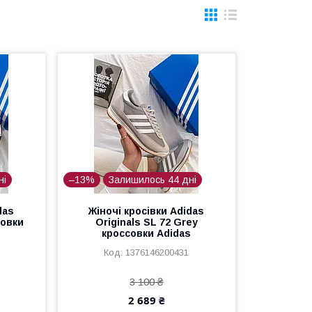
ні
–13%
Залишилось 44 дні
das
Жіночі кросівки Adidas
совки
Originals SL 72 Grey
кроссовки Adidas
1376146200431
3 100 ₴
2 689 ₴