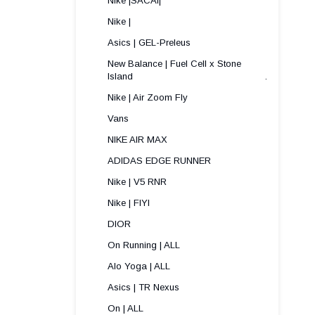
Nike |SACAI|
Nike |
Asics | GEL-Preleus
New Balance | Fuel Cell x Stone
Island .
Nike | Air Zoom Fly
Vans
NIKE AIR MAX
ADIDAS EDGE RUNNER
Nike | V5 RNR
Nike | FIYI
DIOR
On Running | ALL
Alo Yoga | ALL
Asics | TR Nexus
On | ALL