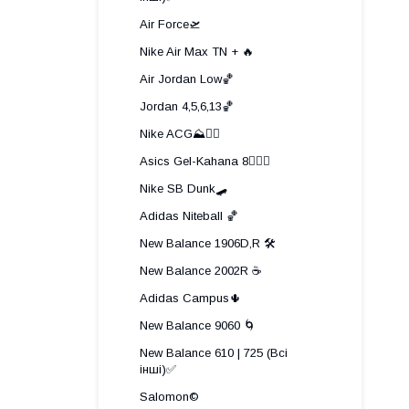
Air Force🛫
Nike Air Max TN + 🔥
Air Jordan Low🏀
Jordan 4,5,6,13🏀
Nike ACG⛰️🧗‍♀️
Asics Gel-Kahana 8🏃🏼‍♂️
Nike SB Dunk🛹
Adidas Niteball 🏀
New Balance 1906D,R 🛠️
New Balance 2002R ☕
Adidas Campus🌵
New Balance 9060 🌀
New Balance 610 | 725 (Всі
інші)✅
Salomon©️