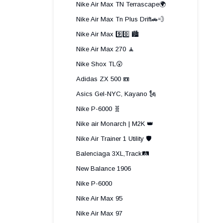
Nike Air Max TN Terrascape🌍
Nike Air Max Tn Plus Drift🚗💨
Nike Air Max 9️⃣0️⃣ 🏙️
Nike Air Max 270 🧘
Nike Shox TL😲
Adidas ZX 500 📼
Asics Gel-NYC, Kayano 🗽
Nike P-6000 🧬
Nike air Monarch | M2K 👑
Nike Air Trainer 1 Utility 🛡️
Balenciaga 3XL,Track🛤️
New Balance 1906
Nike P-6000
Nike Air Max 95
Nike Air Max 97