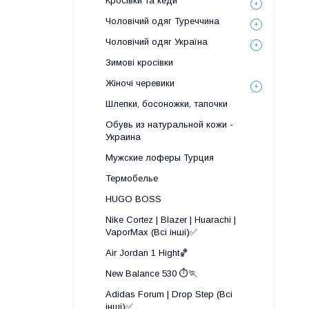
Кросівки та кеди
Чоловічий одяг Туреччина
Чоловічий одяг Україна
Зимові кросівки
Жіночі черевики
Шлепки, босоножки, тапочки
Обувь из натуральной кожи -
Украина
Мужские лоферы Турция
Термобелье
HUGO BOSS
Nike Cortez | Blazer | Huarachi |
VaporMax (Всі інші)✅
Air Jordan 1 Hight🏀
New Balance 530 ⏱️🏃
Adidas Forum | Drop Step (Всі
інші)✅