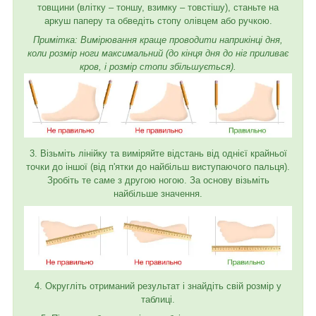
товщини (влітку – тоншу, взимку – товстішу), станьте на
аркуш паперу та обведіть стопу олівцем або ручкою.
Примітка: Вимірювання краще проводити наприкінці дня,
коли розмір ноги максимальний (до кінця дня до ніг приливає
кров, і розмір стопи збільшується).
3. Візьміть лінійку та виміряйте відстань від однієї крайньої
точки до іншої (від п'ятки до найбільш виступаючого пальця).
Зробіть те саме з другою ногою. За основу візьміть
найбільше значення.
4. Округліть отриманий результат і знайдіть свій розмір у
таблиці.