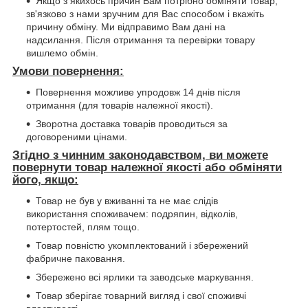
Якщо з якихось причин Вам потрібно обміняти товар,
зв'язково з нами зручним для Вас способом і вкажіть
причину обміну. Ми відправимо Вам дані на
надсилання. Після отримання та перевірки товару
вишлемо обмін.
Умови повернення:
Повернення можливе упродовж 14 днів після
отримання (для товарів належної якості).
Зворотна доставка товарів проводиться за
договореними цінами.
Згідно з чинним законодавством, ви можете
повернути товар належної якості або обміняти
його, якщо:
Товар не був у вживанні та не має слідів
використання споживачем: подряпин, відколів,
потертостей, плям тощо.
Товар повністю укомплектований і збережений
фабричне паковання.
Збережено всі ярлики та заводське маркування.
Товар зберігає товарний вигляд і свої споживчі