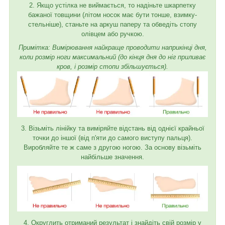
2. Якщо устілка не виймається, то надіньте шкарпетку
бажаної товщини (літом носок має бути тонше, взимку-
стельніше), станьте на аркуш паперу та обведіть стопу
олівцем або ручкою.
Примітка: Вимірювання найкраще проводити наприкінці дня,
коли розмір ноги максимальний (до кінця дня до ніг приливає
кров, і розмір стопи збільшується).
3. Візьміть лінійку та виміряйте відстань від однієї крайньої
точки до іншої (від п'яти до самого виступу пальця).
Виробляйте те ж саме з другою ногою. За основу візьміть
найбільше значення.
4. Округлить отриманий результат і знайдіть свій розмір у