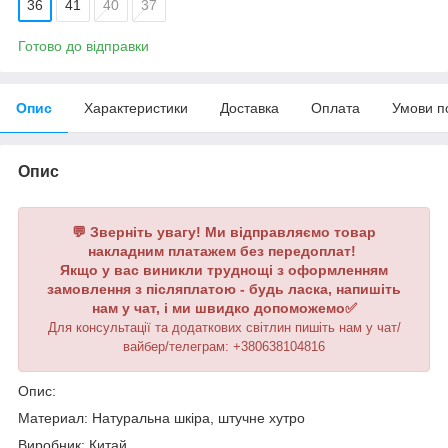
36
41
40
37
Готово до відправки
Опис
Характеристики
Доставка
Оплата
Умови п
Опис
💬 Зверніть увагу! Ми відправляємо товар
накладним платажем без передоплат!
Якщо у вас виникли труднощі з оформленням
замовлення з післяплатою - будь ласка, напишіть
нам у чат, і ми швидко допоможемо✅
Для консультації та додаткових світлин пишіть нам у чат/
вайбер/телеграм: +380638104816
Опис:
Материал: Натуральна шкіра, штучне хутро
Виробник: Китай