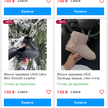
749
749
₴
₴
1 400 ₴
1 400 ₴
Купити
Купити
–46%
–46%
Жіночі черевики UGG Ultra
Жіночі черевики UGG
Mini Smooth Leather
Троянда замша, глян п'ята
Готово до відправки
Готово до відправки
749
749
₴
₴
1 400 ₴
1 400 ₴
Купити
Купити