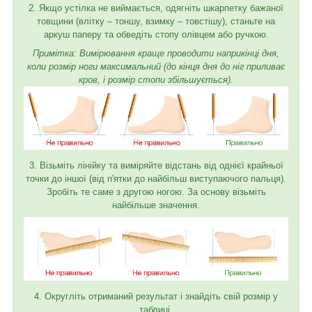
2. Якщо устілка не виймається, одягніть шкарпетку бажаної
товщини (влітку – тоншу, взимку – товстішу), станьте на
аркуш паперу та обведіть стопу олівцем або ручкою.
Примітка: Вимірювання краще проводити наприкінці дня,
коли розмір ноги максимальний (до кінця дня до ніг приливає
кров, і розмір стопи збільшується).
3. Візьміть лінійку та виміряйте відстань від однієї крайньої
точки до іншої (від п'ятки до найбільш виступаючого пальця).
Зробіть те саме з другою ногою. За основу візьміть
найбільше значення.
4. Округліть отриманий результат і знайдіть свій розмір у
таблиці.