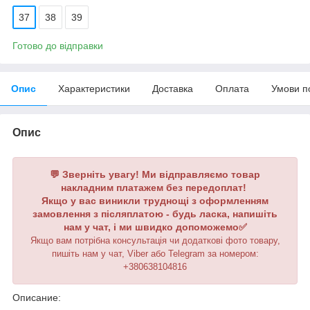
37
38
39
Готово до відправки
Опис
Характеристики
Доставка
Оплата
Умови п
Опис
💬 Зверніть увагу! Ми відправляємо товар
накладним платажем без передоплат!
Якщо у вас виникли труднощі з оформленням
замовлення з післяплатою - будь ласка, напишіть
нам у чат, і ми швидко допоможемо✅
Якщо вам потрібна консультація чи додаткові фото товару,
пишіть нам у чат, Viber або Telegram
за номером
:
+380638104816
Описание: