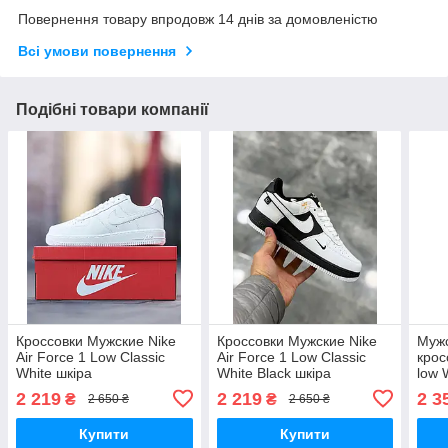
Повернення товару впродовж 14 днів за домовленістю
Всі умови повернення
Подібні товари компанії
Кроссовки Мужские Nike
Кроссовки Мужские Nike
Муж
Air Force 1 Low Classic
Air Force 1 Low Classic
крос
White шкіра
White Black шкіра
low 
крос
2 219
2 219
2 3
₴
₴
2 650 ₴
2 650 ₴
Купити
Купити