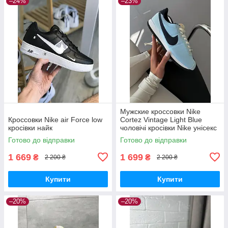
–24%
–23%
Мужские кроссовки Nike
Кроссовки Nike air Force low
Cortez Vintage Light Blue
кросівки найк
чоловічі кросівки Nike унісекс
Готово до відправки
Готово до відправки
1 669
1 699
₴
₴
2 200 ₴
2 200 ₴
Купити
Купити
–20%
–20%