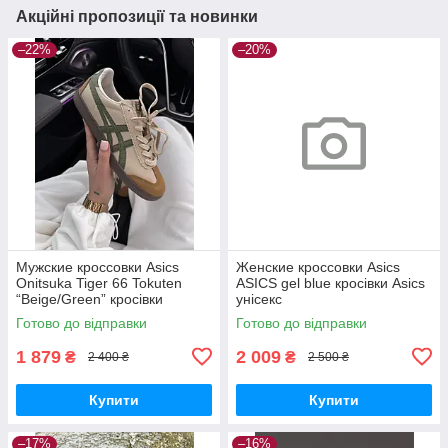
Акційні пропозиції та новинки
–22%
–20%
Мужские кроссовки Asics
Женские кроссовки Asics
Onitsuka Tiger 66 Tokuten
ASICS gel blue кросівки Asics
“Beige/Green” кросівки
унісекс
чоловічі Asics
Готово до відправки
Готово до відправки
1 879
2 009
₴
₴
2 400 ₴
2 500 ₴
Купити
Купити
–17%
–16%