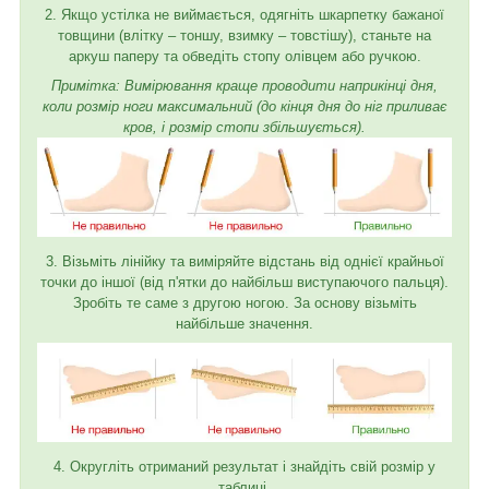
2. Якщо устілка не виймається, одягніть шкарпетку бажаної
товщини (влітку – тоншу, взимку – товстішу), станьте на
аркуш паперу та обведіть стопу олівцем або ручкою.
Примітка: Вимірювання краще проводити наприкінці дня,
коли розмір ноги максимальний (до кінця дня до ніг приливає
кров, і розмір стопи збільшується).
3. Візьміть лінійку та виміряйте відстань від однієї крайньої
точки до іншої (від п'ятки до найбільш виступаючого пальця).
Зробіть те саме з другою ногою. За основу візьміть
найбільше значення.
4. Округліть отриманий результат і знайдіть свій розмір у
таблиці.