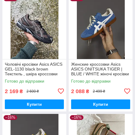
Чоловічі кросівки Asics ASICS
Женские кроссовки Asics
GEL-1130 black brown
ASICS ONITSUKA TIGER |
Текстиль , шкіра кроссовки
BLUE / WHITE жіночі кросівки
Asics
Asics
Готово до відправки
Готово до відправки
2 169
2 088
₴
₴
2 600 ₴
2 499 ₴
Купити
Купити
–16%
–16%