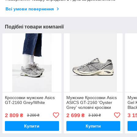
Всі умови повернення
Подібні товари компанії
Кроссовки мужские Asics
Мужские Кроссовки Asics
Мужс
GT-2160 Grey/White
ASICS GT-2160 'Oyster
Gel 
Grey' чоловічі кросівки
Blac
Asics
текс
2 809
2 699
3 1
₴
₴
3 200 ₴
3 100 ₴
Купити
Купити