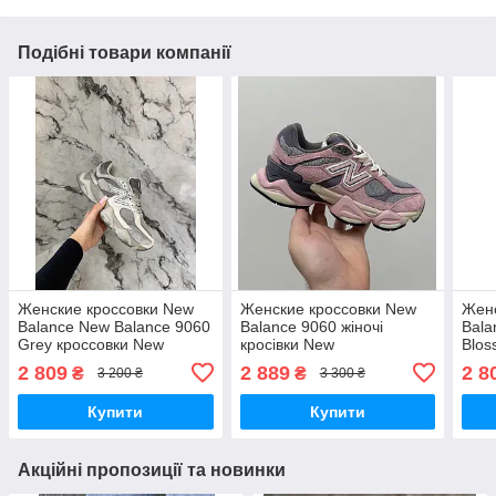
Подібні товари компанії
Женские кроссовки New
Женские кроссовки New
Женс
Balance New Balance 9060
Balance 9060 жіночі
Bala
Grey кроссовки New
кросівки New
Blos
Balance унисекс
Balance унісекс
New 
2 809
2 889
2 8
₴
₴
3 200 ₴
3 300 ₴
Купити
Купити
Акційні пропозиції та новинки