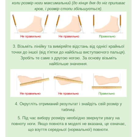
коли розмір ноги максимальний (до кінця дня до ніг приливає
кров, і розмір стопи збільшується).
3. Візьміть лінійку та виміряйте відстань від однієї крайньої
точки до іншої (від п'ятки до найбільш виступаючого пальця).
Зробіть те саме з другою ногою. За основу візьміть
найбільше значення.
4. Округліть отриманий результат і знайдіть свій розмір у
таблиці.
5. Під час вибору розміру необхідно звернути увагу на
повноту ноги. Якщо повнота в моделі не вказана, це означає,
що взуття середньої (нормальної) повноти.