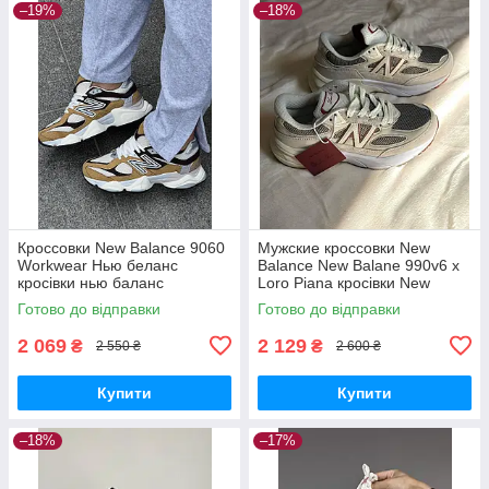
–19%
–18%
Кроссовки New Balance 9060
Мужские кроссовки New
Workwear Нью беланс
Balance New Balane 990v6 x
кросівки нью баланс
Loro Piana кросівки New
Balance
Готово до відправки
Готово до відправки
2 069
2 129
₴
₴
2 550 ₴
2 600 ₴
Купити
Купити
–18%
–17%