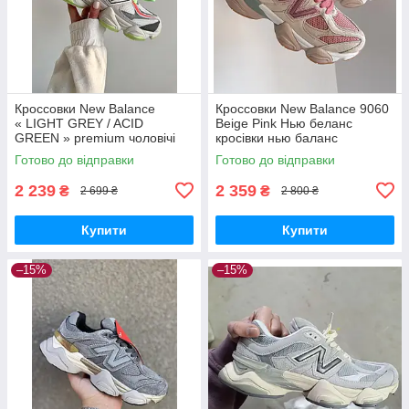
Кроссовки New Balance
Кроссовки New Balance 9060
« LIGHT GREY / ACID
Beige Pink Нью беланс
GREEN » premium чоловічі
кросівки нью баланс
кросівки Вьетнам
Готово до відправки
Готово до відправки
2 239
2 359
₴
₴
2 699 ₴
2 800 ₴
Купити
Купити
–15%
–15%