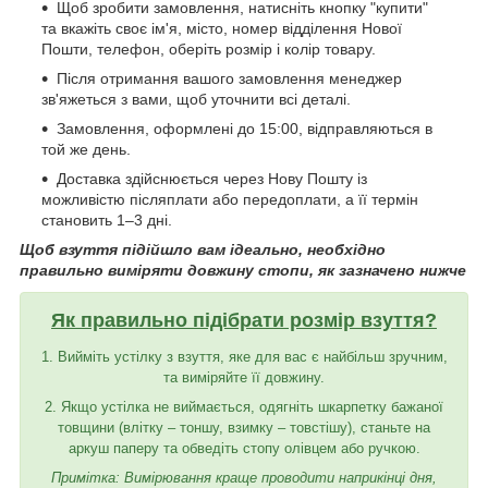
Щоб зробити замовлення, натисніть кнопку "купити"
та вкажіть своє ім'я, місто, номер відділення Нової
Пошти, телефон, оберіть розмір і колір товару.
Після отримання вашого замовлення менеджер
зв'яжеться з вами, щоб уточнити всі деталі.
Замовлення, оформлені до 15:00, відправляються в
той же день.
Доставка здійснюється через Нову Пошту із
можливістю післяплати або передоплати, а її термін
становить 1–3 дні.
Щоб взуття підійшло вам ідеально, необхідно
правильно виміряти довжину стопи, як зазначено нижче
Як правильно підібрати розмір взуття?
1. Вийміть устілку з взуття, яке для вас є найбільш зручним,
та виміряйте її довжину.
2. Якщо устілка не виймається, одягніть шкарпетку бажаної
товщини (влітку – тоншу, взимку – товстішу), станьте на
аркуш паперу та обведіть стопу олівцем або ручкою.
Примітка: Вимірювання краще проводити наприкінці дня,