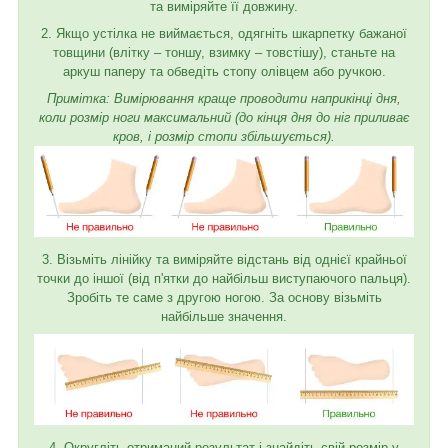
та виміряйте її довжину.
2. Якщо устілка не виймається, одягніть шкарпетку бажаної
товщини (влітку – тоншу, взимку – товстішу), станьте на
аркуш паперу та обведіть стопу олівцем або ручкою.
Примітка: Вимірювання краще проводити наприкінці дня,
коли розмір ноги максимальний (до кінця дня до ніг приливає
кров, і розмір стопи збільшується).
3. Візьміть лінійку та виміряйте відстань від однієї крайньої
точки до іншої (від п'ятки до найбільш виступаючого пальця).
Зробіть те саме з другою ногою. За основу візьміть
найбільше значення.
4. Округліть отриманий результат і знайдіть свій розмір у