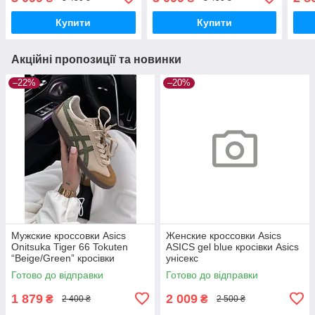
Asic
Купити
Купити
Акційні пропозиції та новинки
–22%
–20%
Мужские кроссовки Asics
Женские кроссовки Asics
Onitsuka Tiger 66 Tokuten
ASICS gel blue кросівки Asics
“Beige/Green” кросівки
унісекс
чоловічі Asics
Готово до відправки
Готово до відправки
1 879
2 009
₴
₴
2 400 ₴
2 500 ₴