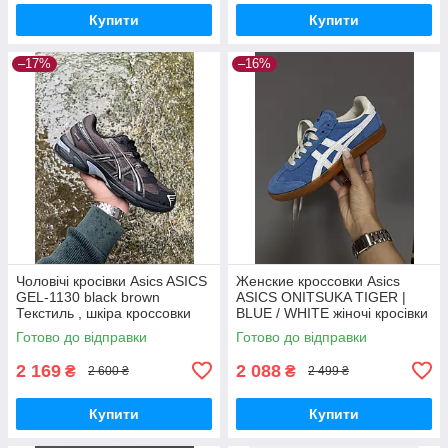
Купити
Купити
–17%
–16%
Чоловічі кросівки Asics ASICS
Женские кроссовки Asics
GEL-1130 black brown
ASICS ONITSUKA TIGER |
Текстиль , шкіра кроссовки
BLUE / WHITE жіночі кросівки
Asics
Asics
Готово до відправки
Готово до відправки
2 169
2 088
₴
₴
2 600 ₴
2 499 ₴
Купити
Купити