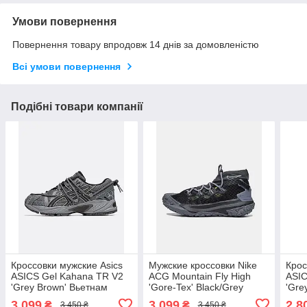
Умови повернення
Повернення товару впродовж 14 днів за домовленістю
Всі умови повернення
Подібні товари компанії
Кроссовки мужские Asics
Мужские кроссовки Nike
Крос
ASICS Gel Kahana TR V2
ACG Mountain Fly High
ASIC
'Grey Brown' Вьетнам
'Gore-Tex' Black/Grey
'Gre
кросівки Nike
020 
3 099
3 099
2 8
₴
₴
3 450 ₴
3 450 ₴