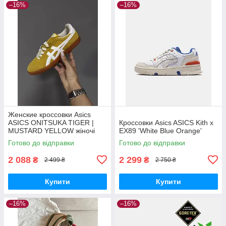
–16%
–16%
Женские кроссовки Asics
ASICS ONITSUKA TIGER |
Кроссовки Asics ASICS Kith x
MUSTARD YELLOW жіночі
EX89 'White Blue Orange'
кросівки Asics
Готово до відправки
Готово до відправки
2 088
2 299
₴
₴
2 499 ₴
2 750 ₴
Купити
Купити
–16%
–16%