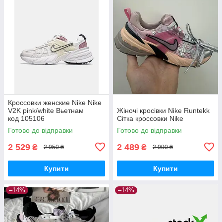
Кроссовки женские Nike Nike
V2K pink/white Вьетнам
Жіночі кросівки Nike Runtekk
код 105106
Сітка кроссовки Nike
Готово до відправки
Готово до відправки
2 529
2 489
₴
₴
2 950 ₴
2 900 ₴
Купити
Купити
–14%
–14%