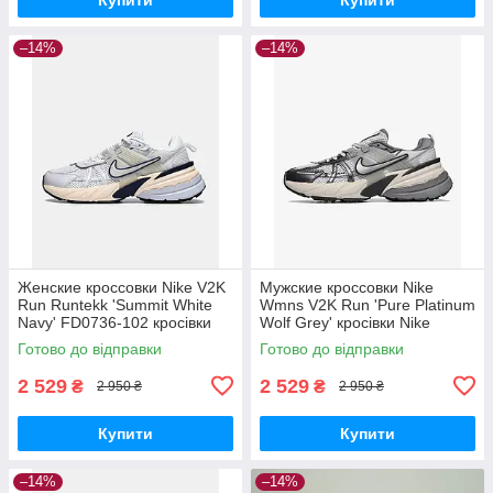
–14%
–14%
Женские кроссовки Nike V2K
Мужские кроссовки Nike
Run Runtekk 'Summit White
Wmns V2K Run 'Pure Platinum
Navy' FD0736-102 кросівки
Wolf Grey' кросівки Nike
Nike
Готово до відправки
Готово до відправки
2 529
2 529
₴
₴
2 950 ₴
2 950 ₴
Купити
Купити
–14%
–14%