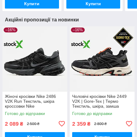
Купити
Купити
Акційні пропозиції та новинки
–16%
–16%
Жіночі кросівки Nike 2486
Чоловічі кросівки Nike 2449
V2K Run Текстиль, шкіра
V2K | Gore-Tex | Термо
кроссовки Nike
Текстиль, шкіра, замша
кроссовки Nike
Готово до відправки
Готово до відправки
2 089
2 359
₴
₴
2 500 ₴
2 800 ₴
Купити
Купити