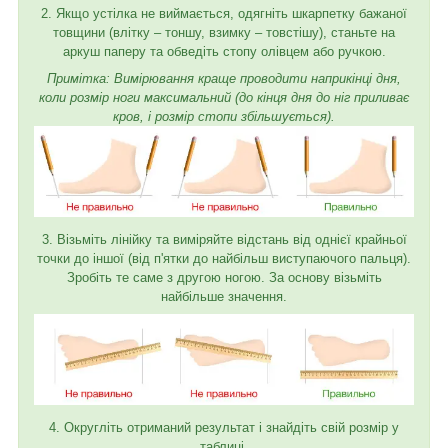
2. Якщо устілка не виймається, одягніть шкарпетку бажаної
товщини (влітку – тоншу, взимку – товстішу), станьте на
аркуш паперу та обведіть стопу олівцем або ручкою.
Примітка: Вимірювання краще проводити наприкінці дня,
коли розмір ноги максимальний (до кінця дня до ніг приливає
кров, і розмір стопи збільшується).
3. Візьміть лінійку та виміряйте відстань від однієї крайньої
точки до іншої (від п'ятки до найбільш виступаючого пальця).
Зробіть те саме з другою ногою. За основу візьміть
найбільше значення.
4. Округліть отриманий результат і знайдіть свій розмір у
таблиці.