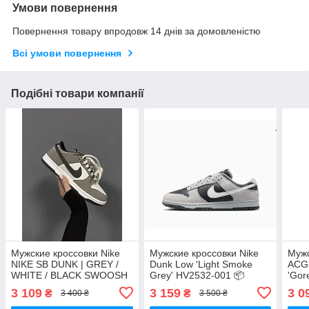
Умови повернення
Повернення товару впродовж 14 днів за домовленістю
Всі умови повернення
Подібні товари компанії
Мужские кроссовки Nike
Мужские кроссовки Nike
Мужс
NIKE SB DUNK | GREY /
Dunk Low 'Light Smoke
ACG 
WHITE / BLACK SWOOSH
Grey' HV2532-001 📦
'Gor
premium Шкіра чоловічі
кросівки унісекс Nike
крос
3 109
3 159
3 0
₴
₴
3 400 ₴
3 500 ₴
кросівки Nike