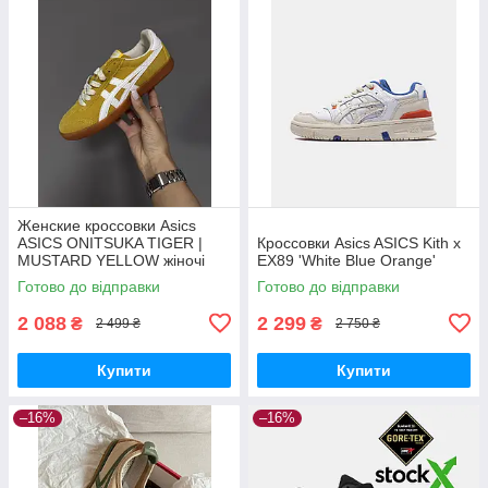
Женские кроссовки Asics
ASICS ONITSUKA TIGER |
Кроссовки Asics ASICS Kith x
MUSTARD YELLOW жіночі
EX89 'White Blue Orange'
кросівки Asics
Готово до відправки
Готово до відправки
2 088
2 299
₴
₴
2 499 ₴
2 750 ₴
Купити
Купити
–16%
–16%