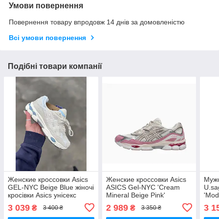
Умови повернення
Повернення товару впродовж 14 днів за домовленістю
Всі умови повернення
Подібні товари компанії
Женские кроссовки Asics
Женские кроссовки Asics
Мужс
GEL-NYC Beige Blue жіночі
ASICS Gel-NYC 'Cream
U.sa
кросівки Asics унісекс
Mineral Beige Pink'
'Mod
1203A383-104 📦 кросівки
1203
3 039
2 989
3 1
₴
₴
3 400 ₴
3 350 ₴
унісекс Asics
уніс