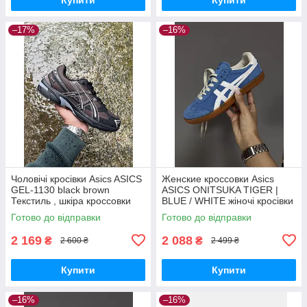
–17%
–16%
Чоловічі кросівки Asics ASICS
Женские кроссовки Asics
GEL-1130 black brown
ASICS ONITSUKA TIGER |
Текстиль , шкіра кроссовки
BLUE / WHITE жіночі кросівки
Asics
Asics
Готово до відправки
Готово до відправки
2 169
2 088
₴
₴
2 600 ₴
2 499 ₴
Купити
Купити
–16%
–16%