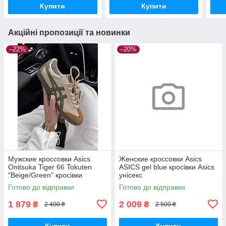
Купити
Купити
Акційні пропозиції та новинки
–22%
–20%
Мужские кроссовки Asics
Женские кроссовки Asics
Onitsuka Tiger 66 Tokuten
ASICS gel blue кросівки Asics
“Beige/Green” кросівки
унісекс
чоловічі Asics
Готово до відправки
Готово до відправки
1 879
2 009
₴
₴
2 400 ₴
2 500 ₴
Купити
Купити