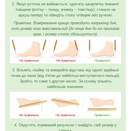
2. Якщо устілка не виймається, одягніть шкарпетку бажаної
товщини (влітку – тоншу, взимку – товстішу), станьте на
аркуш паперу та обведіть стопу олівцем або ручкою.
Примітка: Вимірювання краще проводити наприкінці дня,
коли розмір ноги максимальний (до кінця дня до ніг приливає
кров, і розмір стопи збільшується).
3. Візьміть лінійку та виміряйте відстань від однієї крайньої
точки до іншої (від п'ятки до найбільш виступаючого пальця).
Зробіть те саме з другою ногою. За основу візьміть
найбільше значення.
4. Округліть отриманий результат і знайдіть свій розмір у
таблиці.