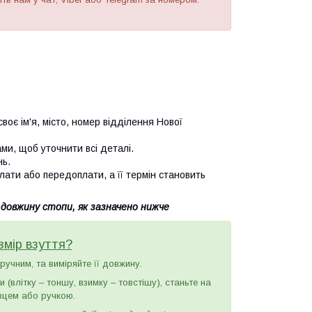
воє ім'я, місто, номер відділення Нової
и, щоб уточнити всі деталі.
нь.
лати або передоплати, а її термін становить
 довжину стопи, як зазначено нижче
змір взуття?
зручним, та виміряйте її довжину.
(влітку – тоншу, взимку – товстішу), станьте на
вцем або ручкою.