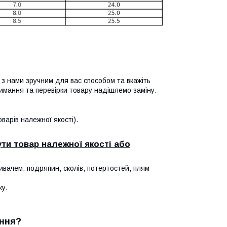
я з нами зручним для вас способом та вкажіть
имання та перевірки товару надішлемо заміну.
арів належної якості).
ти товар належної якості або
ивачем: подряпин, сколів, потертостей, плям
ку.
ння?