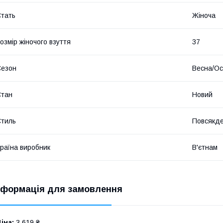
тать
Жіноча
озмір жіночого взуття
37
Сезон
Весна/Ос
Стан
Новий
тиль
Повсякд
раїна виробник
В'єтнам
нформація для замовлення
іна:
3 619 ₴