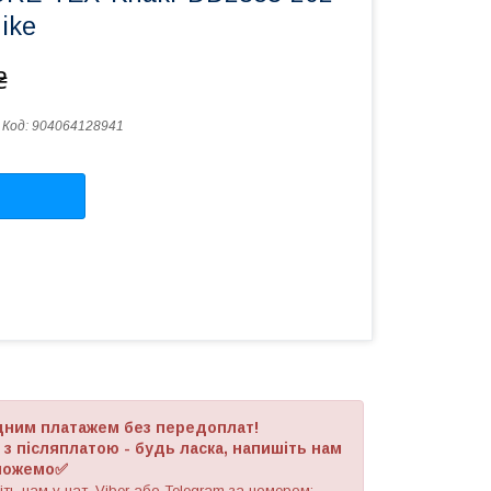
ike
₴
Код:
904064128941
адним платажем без передоплат!
 післяплатою - будь ласка, напишіть нам
оможемо✅
ть нам у чат, Viber або Telegram
за номером
: