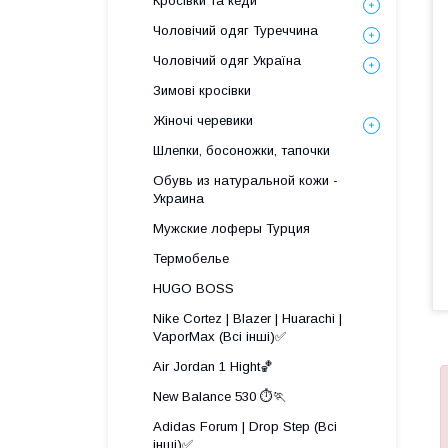
Кросівки та кеди
Чоловічий одяг Туреччина
Чоловічий одяг Україна
Зимові кросівки
Жіночі черевики
Шлепки, босоножки, тапочки
Обувь из натуральной кожи -
Украина
Мужские лоферы Турция
Термобелье
HUGO BOSS
Nike Cortez | Blazer | Huarachi |
VaporMax (Всі інші)✅
Air Jordan 1 Hight🏀
New Balance 530 ⏱️🏃
Adidas Forum | Drop Step (Всі
інші)✅