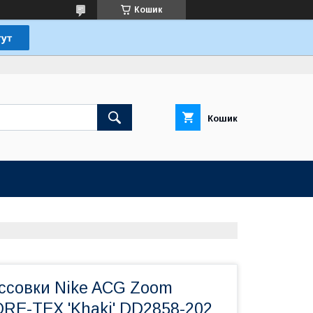
Кошик
Кошик
ссовки Nike ACG Zoom
RE-TEX 'Khaki' DD2858-202