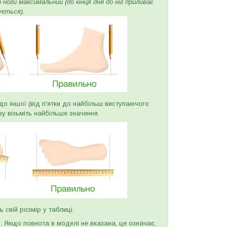
ноги максимальний (до кінця дня до ніг приливає
ується).
и до іншої (від п'ятки до найбільш виступаючого
ву візьміть найбільше значення.
ь свій розмір у таблиці.
и. Якщо повнота в моделі не вказана, це означає,