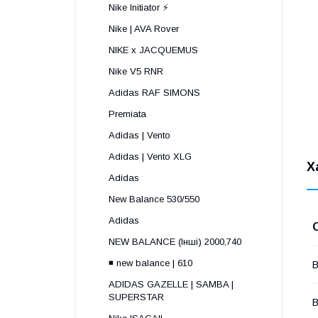
Nike Initiator ⚡️
Nike | AVA Rover
NIKE x JACQUEMUS
Nike V5 RNR
Adidas RAF SIMONS
Premiata
Adidas | Vento
Adidas | Vento XLG
Х
Adidas
New Balance 530/550
Adidas
NEW BALANCE (Інші) 2000,740
◾️ new balance | 610
В
ADIDAS GAZELLE | SAMBA |
SUPERSTAR
В