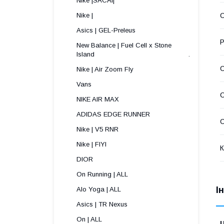
Nike |SACAI|
Nike |
С
Asics | GEL-Preleus
Р
New Balance | Fuel Cell x Stone
Island .
Nike | Air Zoom Fly
Vans
NIKE AIR MAX
ADIDAS EDGE RUNNER
С
Nike | V5 RNR
Nike | FIYI
К
DIOR
On Running | ALL
І
Alo Yoga | ALL
Asics | TR Nexus
On | ALL
Ц