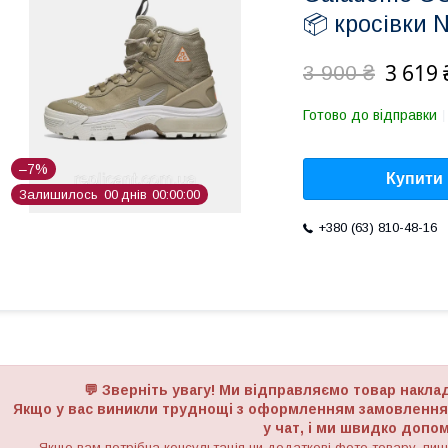
📦 кросівки N
3 619 
3 900 ₴
Готово до відправки
–7%
Купити
Залишилось
0
0
днів
0
0
0
0
0
0
+380 (63) 810-48-16
💬 Зверніть увагу! Ми відправляємо товар накл
Якщо у вас виникли труднощі з оформленням замовлення з
у чат, і ми швидко доп
Якщо вам потрібна консультація чи додаткові фото товару, пиші