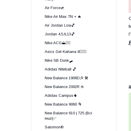
Air Force🛫
Nike Air Max TN + 🔥
О
Air Jordan Low🏀
М
Jordan 4,5,6,13🏀
П
Nike ACG⛰️🧗‍♀️
Asics Gel-Kahana 8🏃🏼‍♂️
Nike SB Dunk🛹
Adidas Niteball 🏀
New Balance 1906D,R 🛠️
New Balance 2002R ☕
Щ
Adidas Campus🌵
New Balance 9060 🌀
New Balance 610 | 725 (Всі
інші)✅
Salomon©️