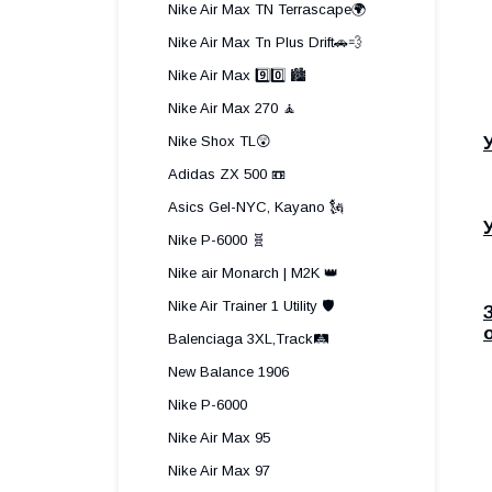
Nike Air Max TN Terrascape🌍
Nike Air Max Tn Plus Drift🚗💨
Nike Air Max 9️⃣0️⃣ 🏙️
Nike Air Max 270 🧘
Nike Shox TL😲
Adidas ZX 500 📼
Asics Gel-NYC, Kayano 🗽
Nike P-6000 🧬
Nike air Monarch | M2K 👑
Nike Air Trainer 1 Utility 🛡️
Balenciaga 3XL,Track🛤️
New Balance 1906
Nike P-6000
Nike Air Max 95
Nike Air Max 97