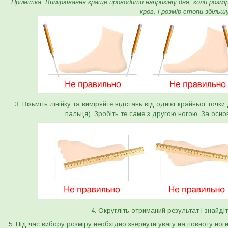
Примітка: Вимірювання краще проводити наприкінці дня, коли розмір 
кров, і розмір стопи збільш
3. Візьміть лінійку та виміряйте відстань від однієї крайньої точк
пальця). Зробіть те саме з другою ногою. За осно
4. Округліть отриманий результат і знайдіт
5. Під час вибору розміру необхідно звернути увагу на повноту ног