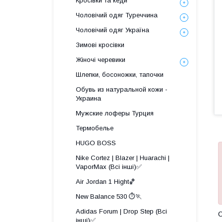
Кросівки та кеди
Чоловічий одяг Туреччина
Чоловічий одяг Україна
Зимові кросівки
Жіночі черевики
Шлепки, босоножки, тапочки
Обувь из натуральной кожи -
Украина
Мужские лоферы Турция
Термобелье
HUGO BOSS
Nike Cortez | Blazer | Huarachi |
VaporMax (Всі інші)✅
Air Jordan 1 Hight🏀
New Balance 530 ⏱️🏃
Adidas Forum | Drop Step (Всі
О
інші)✅