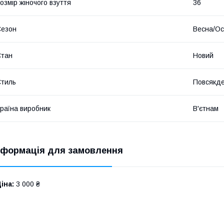
озмір жіночого взуття
36
Сезон
Весна/Ос
Стан
Новий
тиль
Повсякд
раїна виробник
В'єтнам
нформація для замовлення
іна:
3 000 ₴