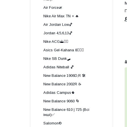
М
Air Force🛫
П
Nike Air Max TN + 🔥
Air Jordan Low🏀
Jordan 4,5,6,13🏀
Nike ACG⛰️🧗‍♀️
Asics Gel-Kahana 8🏃🏼‍♂️
Nike SB Dunk🛹
Щ
Adidas Niteball 🏀
New Balance 1906D,R 🛠️
New Balance 2002R ☕
Adidas Campus🌵
New Balance 9060 🌀
New Balance 610 | 725 (Всі
інші)✅
Salomon©️