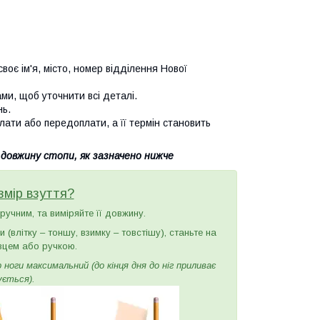
воє ім'я, місто, номер відділення Нової
и, щоб уточнити всі деталі.
нь.
лати або передоплати, а її термін становить
 довжину стопи, як зазначено нижче
змір взуття?
зручним, та виміряйте її довжину.
(влітку – тоншу, взимку – товстішу), станьте на
вцем або ручкою.
ноги максимальний (до кінця дня до ніг приливає
ується).