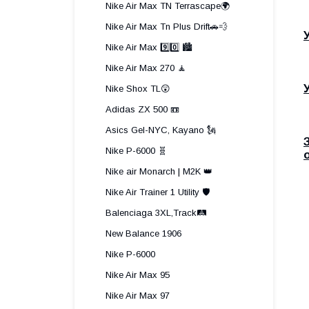
Nike Air Max TN Terrascape🌍
Nike Air Max Tn Plus Drift🚗💨
Nike Air Max 9️⃣0️⃣ 🏙️
Nike Air Max 270 🧘
Nike Shox TL😲
Adidas ZX 500 📼
Asics Gel-NYC, Kayano 🗽
Nike P-6000 🧬
Nike air Monarch | M2K 👑
Nike Air Trainer 1 Utility 🛡️
Balenciaga 3XL,Track🛤️
New Balance 1906
Nike P-6000
Nike Air Max 95
Nike Air Max 97