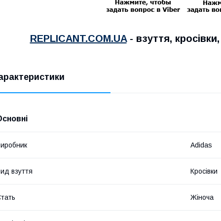
REPLICANT.COM.UA
- взуття, кросівки
арактеристики
Основні
иробник
Adidas
ид взуття
Кросівки
тать
Жіноча