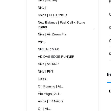
Nike |SACAI|
Р
Nike |
Asics | GEL-Preleus
New Balance | Fuel Cell x Stone
Island .
Nike | Air Zoom Fly
С
Vans
NIKE AIR MAX
К
ADIDAS EDGE RUNNER
Nike | V5 RNR
Nike | FIYI
І
DIOR
On Running | ALL
Ц
Alo Yoga | ALL
Asics | TR Nexus
On | ALL