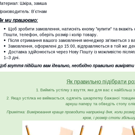
атериал: Шкіра, замша
роизводитель: Вʼєтнам
Як ми працюємо:
Щоб зробити замовлення, натисніть кнопку "купити" та вкажіть с
Пошти, телефон, оберіть розмір і колір товару.
Після отримання вашого замовлення менеджер зв'яжеться з вам
Замовлення, оформлені до 15:00, відправляються в той же де
Доставка здійснюється через Нову Пошту із можливістю післяп
1–3 дні.
об взуття підійшло вам ідеально, необхідно правильно виміряти
Як правильно підібрати ро
1. Вийміть устілку з взуття, яке для вас є найбільш 
2. Якщо устілка не виймається, одягніть шкарпетку бажаної товщини 
аркуш паперу та обведіть стопу олі
Примітка: Вимірювання краще проводити наприкінці дня, коли розмір 
кров, і розмір стопи збільш