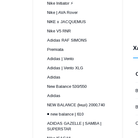
Nike Initiator ⚡️
Nike | AVA Rover
NIKE x JACQUEMUS
Nike V5 RNR
Adidas RAF SIMONS
Х
Premiata
Adidas | Vento
Adidas | Vento XLG
Adidas
New Balance 530/550
В
Adidas
NEW BALANCE (Інші) 2000,740
В
◾️ new balance | 610
С
ADIDAS GAZELLE | SAMBA |
SUPERSTAR