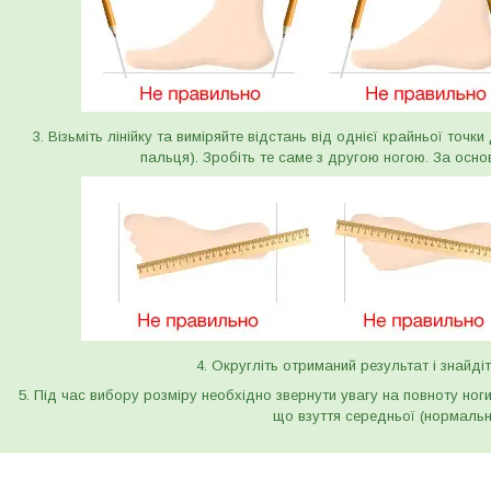
3. Візьміть лінійку та виміряйте відстань від однієї крайньої точк
пальця). Зробіть те саме з другою ногою. За осно
4. Округліть отриманий результат і знайдіт
5. Під час вибору розміру необхідно звернути увагу на повноту ног
що взуття середньої (нормальн