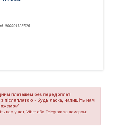
од:
900901128526
адним платажем без передоплат!
 післяплатою - будь ласка, напишіть нам
оможемо✅
ть нам у чат, Viber або Telegram
за номером
: