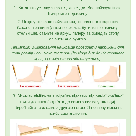
1. Витягніть устілку з взуття, яка є для Вас найзручнішою.
Виміряйте її довжину.
2. Якщо устілка не виймається, то надіньте шкарпетку
бажаної товщини (літом носок має бути тонше, взимку-
стельніше), станьте на аркуш паперу та обведіть стопу
олівцем або ручкою.
Примітка: Вимірювання найкраще проводити наприкінці дня,
коли розмір ноги максимальний (до кінця дня до ніг приливає
кров, і розмір стопи збільшується).
3. Візьміть лінійку та виміряйте відстань від однієї крайньої
точки до іншої (від п'яти до самого виступу пальця).
Виробляйте те ж саме з другою ногою. За основу візьміть
найбільше значення.