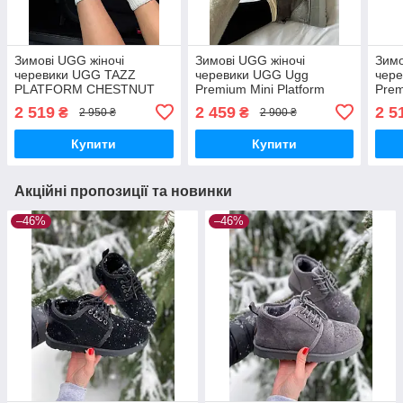
Зимові UGG жіночі
Зимові UGG жіночі
Зимо
черевики UGG TAZZ
черевики UGG Ugg
чер
PLATFORM CHESTNUT
Premium Mini Platform
Prem
premium уги зимові ugg на
Grey уги зимові ugg на
Plat
2 519
2 459
2 5
₴
₴
2 950 ₴
2 900 ₴
хутрі
хутрі
ugg 
Купити
Купити
Акційні пропозиції та новинки
–46%
–46%