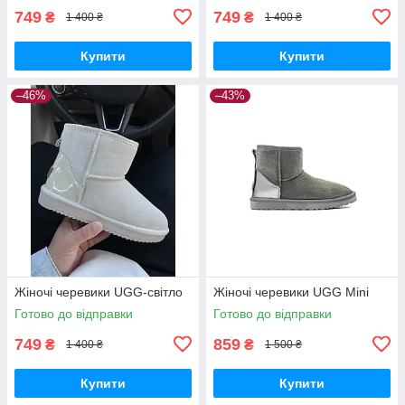
749
749
₴
₴
1 400 ₴
1 400 ₴
Купити
Купити
–46%
–43%
Жіночі черевики UGG-світло
Жіночі черевики UGG Mini
Готово до відправки
Готово до відправки
749
859
₴
₴
1 400 ₴
1 500 ₴
Купити
Купити