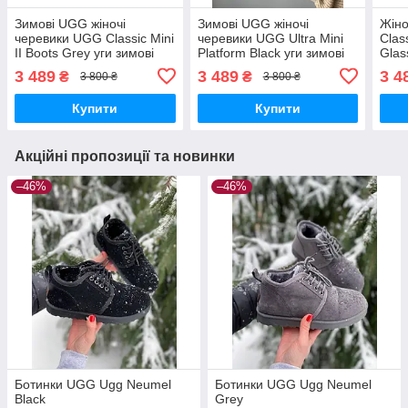
Зимові UGG жіночі
Зимові UGG жіночі
Жіно
черевики UGG Classic Mini
черевики UGG Ultra Mini
Class
II Boots Grey уги зимові
Platform Black уги зимові
Glas
ugg на хутрі
ugg на хутрі
3 489
3 489
3 4
₴
₴
3 800 ₴
3 800 ₴
Купити
Купити
Акційні пропозиції та новинки
–46%
–46%
Ботинки UGG Ugg Neumel
Ботинки UGG Ugg Neumel
Black
Grey