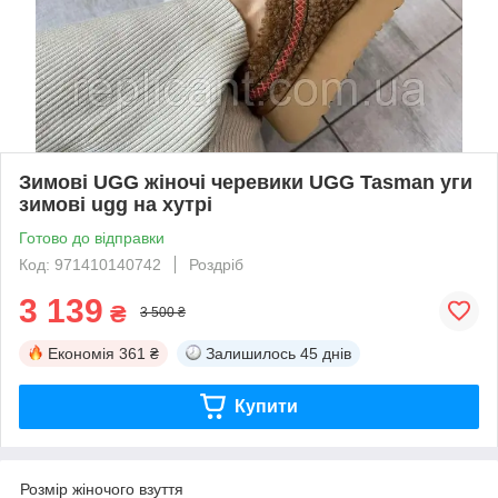
Зимові UGG жіночі черевики UGG Tasman уги
зимові ugg на хутрі
Готово до відправки
Код: 971410140742
Роздріб
3 139
₴
3 500 ₴
Економія
361 ₴
Залишилось
45 днів
Купити
Розмір жіночого взуття