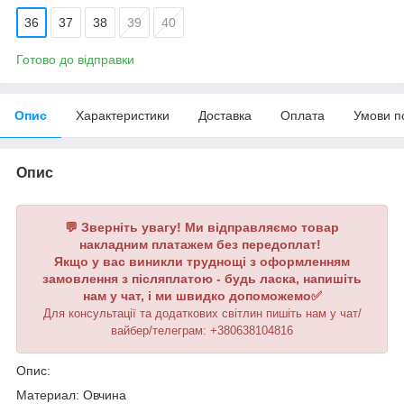
36
37
38
39
40
Готово до відправки
Опис
Характеристики
Доставка
Оплата
Умови п
Опис
💬 Зверніть увагу! Ми відправляємо товар
накладним платажем без передоплат!
Якщо у вас виникли труднощі з оформленням
замовлення з післяплатою - будь ласка, напишіть
нам у чат, і ми швидко допоможемо✅
Для консультації та додаткових світлин пишіть нам у чат/
вайбер/телеграм: +380638104816
Опис:
Материал: Овчина