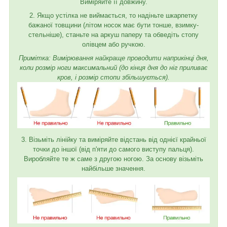
Виміряйте її довжину.
2. Якщо устілка не виймається, то надіньте шкарпетку
бажаної товщини (літом носок має бути тонше, взимку-
стельніше), станьте на аркуш паперу та обведіть стопу
олівцем або ручкою.
Примітка: Вимірювання найкраще проводити наприкінці дня,
коли розмір ноги максимальний (до кінця дня до ніг приливає
кров, і розмір стопи збільшується).
3. Візьміть лінійку та виміряйте відстань від однієї крайньої
точки до іншої (від п'яти до самого виступу пальця).
Виробляйте те ж саме з другою ногою. За основу візьміть
найбільше значення.