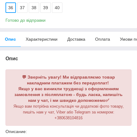
36
37
38
39
40
Готово до відправки
Опис
Характеристики
Доставка
Оплата
Умови п
Опис
💬 Зверніть увагу! Ми відправляємо товар
накладним платажем без передоплат!
Якщо у вас виникли труднощі з оформленням
замовлення з післяплатою - будь ласка, напишіть
нам у чат, і ми швидко допоможемо✅
Якщо вам потрібна консультація чи додаткові фото товару,
пишіть нам у чат, Viber або Telegram
за номером
:
+380638104816
Описание: