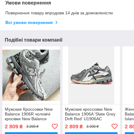
Умови повернення
Повернення товару впродовж 14 днів за домовленістю
Всі умови повернення
Подібні товари компанії
Мужские Кроссовки New
Мужские кроссовки New
Женс
Balance 1906R чоловічі
Balance 1906A 'Slate Grey
Bala
кросівки New Balance
Drift Red' U1906AC
Isla
чоловічі кросівки New
Bala
2 809
2 809
2 8
₴
₴
3 200 ₴
3 200 ₴
Balance