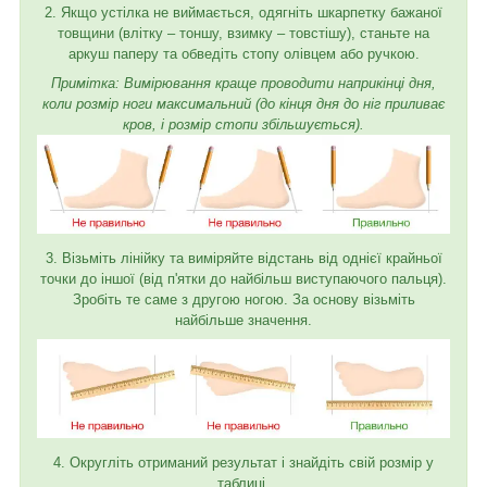
2. Якщо устілка не виймається, одягніть шкарпетку бажаної
товщини (влітку – тоншу, взимку – товстішу), станьте на
аркуш паперу та обведіть стопу олівцем або ручкою.
Примітка: Вимірювання краще проводити наприкінці дня,
коли розмір ноги максимальний (до кінця дня до ніг приливає
кров, і розмір стопи збільшується).
3. Візьміть лінійку та виміряйте відстань від однієї крайньої
точки до іншої (від п'ятки до найбільш виступаючого пальця).
Зробіть те саме з другою ногою. За основу візьміть
найбільше значення.
4. Округліть отриманий результат і знайдіть свій розмір у
таблиці.