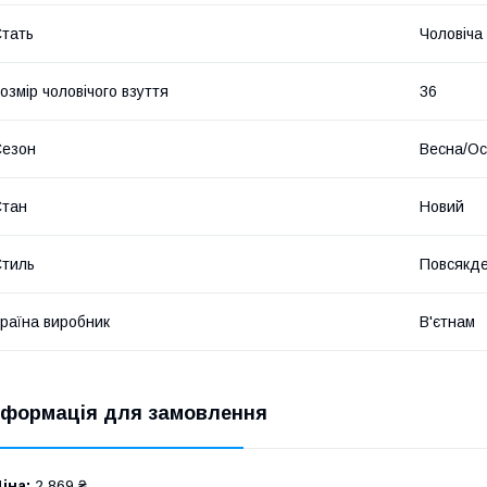
тать
Чоловіча
озмір чоловічого взуття
36
Сезон
Весна/Ос
Стан
Новий
тиль
Повсякд
раїна виробник
В'єтнам
нформація для замовлення
іна:
2 869 ₴