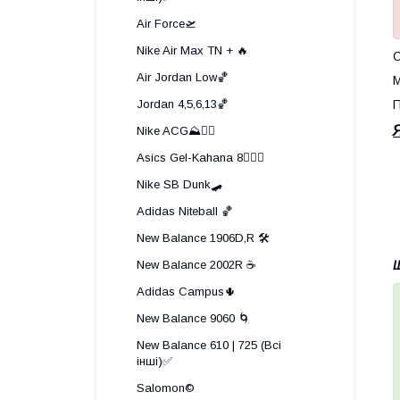
Air Force🛫
Nike Air Max TN + 🔥
О
Air Jordan Low🏀
М
Jordan 4,5,6,13🏀
П
Nike ACG⛰️🧗‍♀️
Asics Gel-Kahana 8🏃🏼‍♂️
Nike SB Dunk🛹
Adidas Niteball 🏀
New Balance 1906D,R 🛠️
New Balance 2002R ☕
Щ
Adidas Campus🌵
New Balance 9060 🌀
New Balance 610 | 725 (Всі
інші)✅
Salomon©️