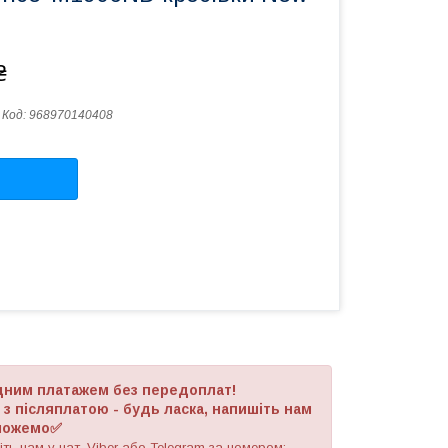
₴
Код:
968970140408
адним платажем без передоплат!
 післяплатою - будь ласка, напишіть нам
оможемо✅
ть нам у чат, Viber або Telegram
за номером
: