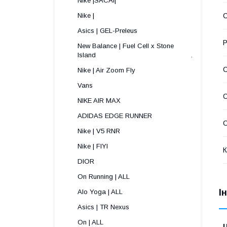
Nike |SACAI|
Nike |
С
Asics | GEL-Preleus
Р
New Balance | Fuel Cell x Stone
Island .
Nike | Air Zoom Fly
Vans
NIKE AIR MAX
ADIDAS EDGE RUNNER
С
Nike | V5 RNR
Nike | FIYI
К
DIOR
On Running | ALL
І
Alo Yoga | ALL
Asics | TR Nexus
On | ALL
Ц