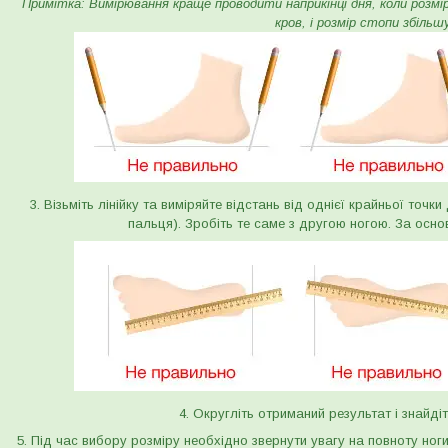
Примітка: Вимірювання краще проводити наприкінці дня, коли розмір 
кров, і розмір стопи збільш
3. Візьміть лінійку та виміряйте відстань від однієї крайньої точк
пальця). Зробіть те саме з другою ногою. За осно
4. Округліть отриманий результат і знайдіт
5. Під час вибору розміру необхідно звернути увагу на повноту ног