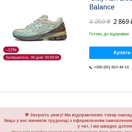
Balance
2 869 
3 250 ₴
Готово до відправки
–12%
Купити
Залишилось
0
0
днів
0
0
0
0
0
0
+380 (63) 810-48-16
💬 Зверніть увагу! Ми відправляємо товар накл
Якщо у вас виникли труднощі з оформленням замовлення з
у чат, і ми швидко доп
Якщо вам потрібна консультація чи додаткові фото товару, пиші