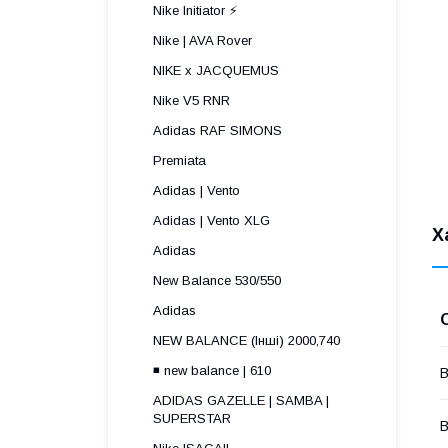
Nike Initiator ⚡️
Nike | AVA Rover
NIKE x JACQUEMUS
Nike V5 RNR
Adidas RAF SIMONS
Premiata
Adidas | Vento
Adidas | Vento XLG
Х
Adidas
New Balance 530/550
Adidas
NEW BALANCE (Інші) 2000,740
◾️ new balance | 610
В
ADIDAS GAZELLE | SAMBA |
SUPERSTAR
В