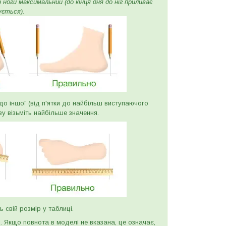
ноги максимальний (до кінця дня до ніг приливає
ується).
и до іншої (від п'ятки до найбільш виступаючого
ву візьміть найбільше значення.
ь свій розмір у таблиці.
и. Якщо повнота в моделі не вказана, це означає,