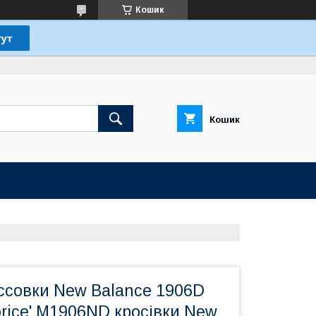
Кошик
Кошик
ссовки New Balance 1906D
corice' M1906ND кросівки New