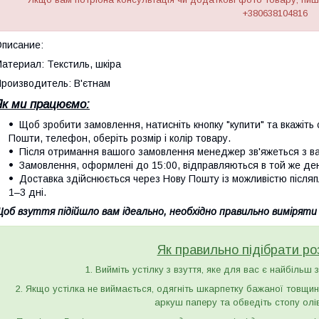
+380638104816
писание:
атериал: Текстиль, шкіра
роизводитель: В'єтнам
Як ми працюємо:
Щоб зробити замовлення, натисніть кнопку "купити" та вкажіть с
Пошти, телефон, оберіть розмір і колір товару.
Після отримання вашого замовлення менеджер зв'яжеться з вам
Замовлення, оформлені до 15:00, відправляються в той же де
Доставка здійснюється через Нову Пошту із можливістю післяп
1–3 дні.
об взуття підійшло вам ідеально, необхідно правильно виміряти
Як правильно підібрати ро
1. Вийміть устілку з взуття, яке для вас є найбільш 
2. Якщо устілка не виймається, одягніть шкарпетку бажаної товщини 
аркуш паперу та обведіть стопу олі