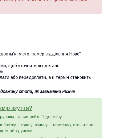
воє ім'я, місто, номер відділення Нової
и, щоб уточнити всі деталі.
нь.
лати або передоплати, а її термін становить
 довжину стопи, як зазначено нижче
змір взуття?
зручним, та виміряйте її довжину.
(влітку – тоншу, взимку – товстішу), станьте на
вцем або ручкою.