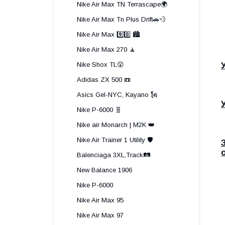
Nike Air Max TN Terrascape🌍
Nike Air Max Tn Plus Drift🚗💨
Nike Air Max 9️⃣0️⃣ 🏙️
Nike Air Max 270 🧘
Nike Shox TL😲
Adidas ZX 500 📼
Asics Gel-NYC, Kayano 🗽
Nike P-6000 🧬
Nike air Monarch | M2K 👑
Nike Air Trainer 1 Utility 🛡️
Balenciaga 3XL,Track🛤️
New Balance 1906
Nike P-6000
Nike Air Max 95
Nike Air Max 97