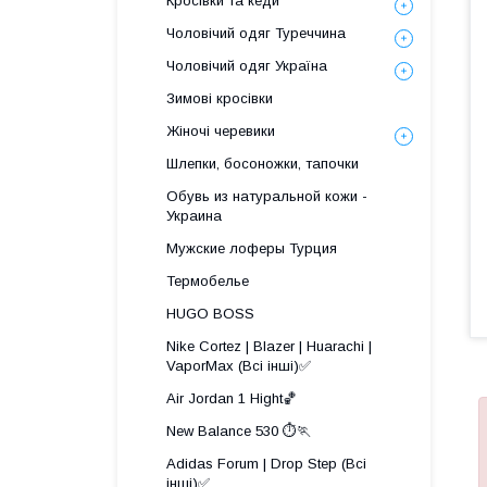
Кросівки та кеди
Чоловічий одяг Туреччина
Чоловічий одяг Україна
Зимові кросівки
Жіночі черевики
Шлепки, босоножки, тапочки
Обувь из натуральной кожи -
Украина
Мужские лоферы Турция
Термобелье
HUGO BOSS
Nike Cortez | Blazer | Huarachi |
VaporMax (Всі інші)✅
Air Jordan 1 Hight🏀
New Balance 530 ⏱️🏃
Adidas Forum | Drop Step (Всі
інші)✅