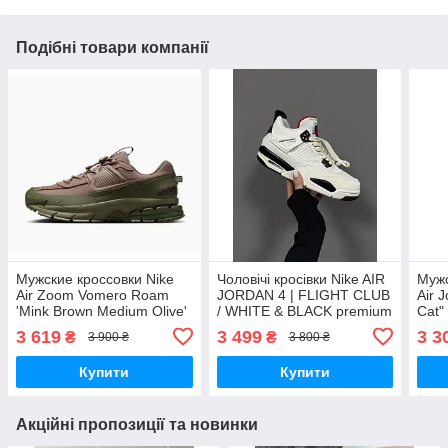
Подібні товари компанії
Мужские кроссовки Nike
Чоловічі кросівки Nike AIR
Мужс
Air Zoom Vomero Roam
JORDAN 4 | FLIGHT CLUB
Air 
'Mink Brown Medium Olive'
/ WHITE & BLACK premium
Cat"
FV2295-201 📦 кросівки
кроссовки Nike
чоло
3 619
3 499
3 3
₴
₴
3 900 ₴
3 800 ₴
Nike
Купити
Купити
Акційні пропозиції та новинки