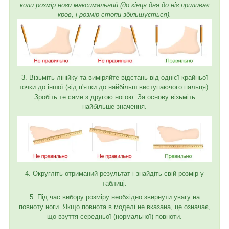
коли розмір ноги максимальний (до кінця дня до ніг приливає
кров, і розмір стопи збільшується).
3. Візьміть лінійку та виміряйте відстань від однієї крайньої
точки до іншої (від п'ятки до найбільш виступаючого пальця).
Зробіть те саме з другою ногою. За основу візьміть
найбільше значення.
4. Округліть отриманий результат і знайдіть свій розмір у
таблиці.
5. Під час вибору розміру необхідно звернути увагу на
повноту ноги. Якщо повнота в моделі не вказана, це означає,
що взуття середньої (нормальної) повноти.