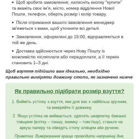
Щоб зробити замовлення, натисніть кнопку "купити"
та вкажіть своє ім'я, місто, номер відділення Нової
Пошти, телефон, оберіть розмір і колір товару.
Після отримання вашого замовлення менеджер
зв'яжеться з вами, щоб уточнити всі деталі.
Замовлення, оформлені до 15:00, відправляються в
той же день.
Доставка здійснюється через Нову Пошту із
можливістю післяплати або передоплати, а її термін
становить 1–3 дні.
Щоб взуття підійшло вам ідеально, необхідно
правильно виміряти довжину стопи, як зазначено нижче
Як правильно підібрати розмір взуття?
1. Вийміть устілку з взуття, яке для вас є найбільш зручним,
та виміряйте її довжину.
2. Якщо устілка не виймається, одягніть шкарпетку бажаної
товщини (влітку – тоншу, взимку – товстішу), станьте на
аркуш паперу та обведіть стопу олівцем або ручкою.
Примітка: Вимірювання краще проводити наприкінці дня,