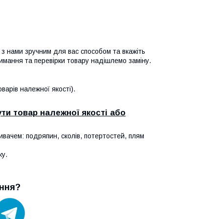
я з нами зручним для вас способом та вкажіть
имання та перевірки товару надішлемо заміну.
арів належної якості).
ти товар належної якості або
ивачем: подряпин, сколів, потертостей, плям
ку.
ння?