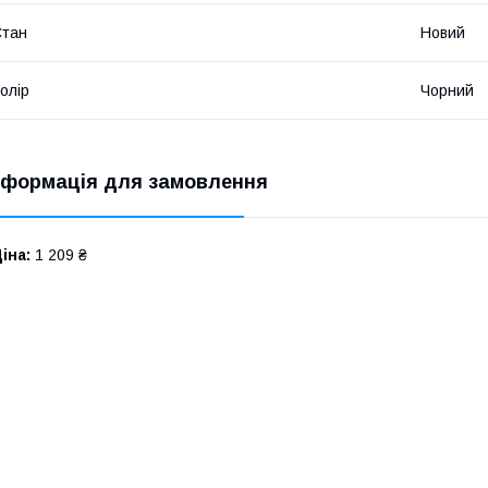
Стан
Новий
олір
Чорний
нформація для замовлення
іна:
1 209 ₴