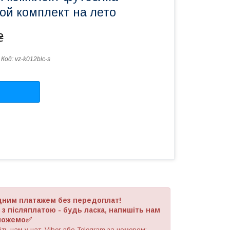
ой комплект на лето
₴
Код:
vz-k012blc-s
адним платажем без передоплат!
 післяплатою - будь ласка, напишіть нам
оможемо✅
ть нам у чат, Viber або Telegram
за номером
: