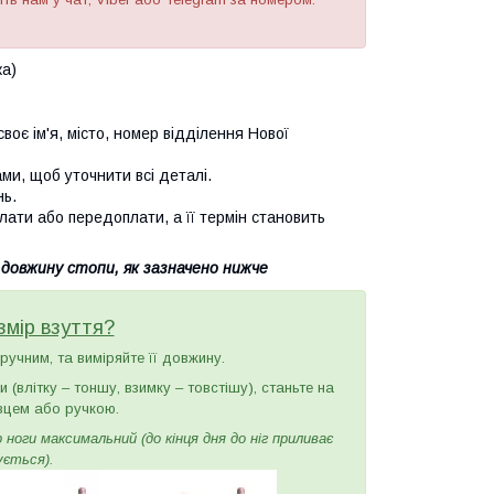
ка)
воє ім'я, місто, номер відділення Нової
и, щоб уточнити всі деталі.
нь.
лати або передоплати, а її термін становить
 довжину стопи, як зазначено нижче
змір взуття?
зручним, та виміряйте її довжину.
(влітку – тоншу, взимку – товстішу), станьте на
вцем або ручкою.
ноги максимальний (до кінця дня до ніг приливає
ується).