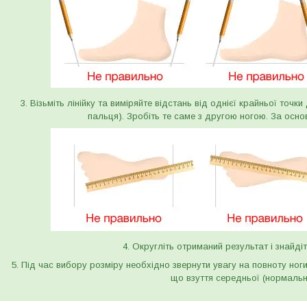
3. Візьміть лінійку та виміряйте відстань від однієї крайньої точк
пальця). Зробіть те саме з другою ногою. За осно
4. Округліть отриманий результат і знайдіт
5. Під час вибору розміру необхідно звернути увагу на повноту ног
що взуття середньої (нормальн