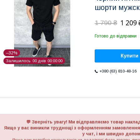
шорти мужск
1 209 
1 790 ₴
Готово до відправки
–32%
Купити
Залишилось
0
0
днів
0
0
0
0
0
0
+380 (63) 810-48-16
💬 Зверніть увагу! Ми відправляємо товар накл
Якщо у вас виникли труднощі з оформленням замовлення з
у чат, і ми швидко доп
Якщо вам потрібна консультація чи додаткові фото товару, пиші