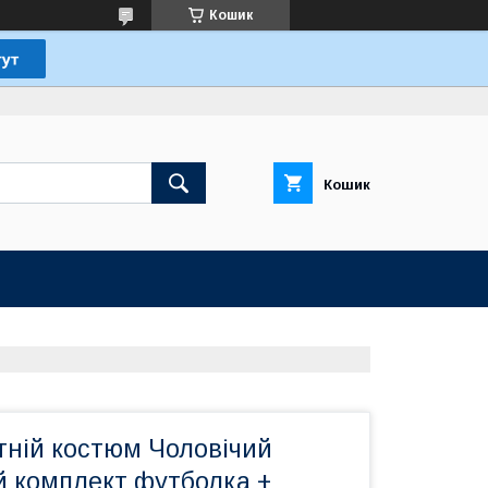
Кошик
Кошик
тній костюм Чоловічий
й комплект футболка +