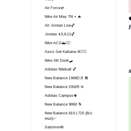
Air Force🛫
Nike Air Max TN + 🔥
⚫
Air Jordan Low🏀
Jordan 4,5,6,13🏀
Nike ACG⛰️🧗‍♀️
Asics Gel-Kahana 8🏃🏼‍♂️
Nike SB Dunk🛹
Adidas Niteball 🏀
Щ
New Balance 1906D,R 🛠️
New Balance 2002R ☕
Adidas Campus🌵
New Balance 9060 🌀
New Balance 610 | 725 (Всі
інші)✅
Salomon©️