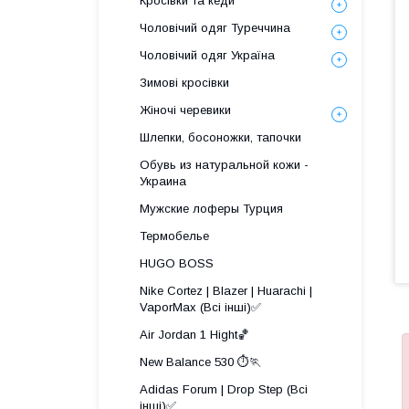
Кросівки та кеди
Чоловічий одяг Туреччина
Чоловічий одяг Україна
Зимові кросівки
Жіночі черевики
Шлепки, босоножки, тапочки
Обувь из натуральной кожи -
Украина
Мужские лоферы Турция
Термобелье
HUGO BOSS
Nike Cortez | Blazer | Huarachi |
VaporMax (Всі інші)✅
Air Jordan 1 Hight🏀
New Balance 530 ⏱️🏃
Adidas Forum | Drop Step (Всі
інші)✅