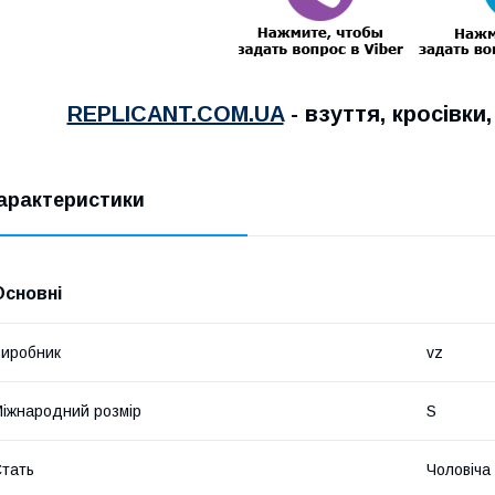
REPLICANT.COM.UA
- взуття, кросівки
арактеристики
Основні
иробник
vz
іжнародний розмір
S
тать
Чоловіча