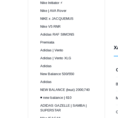
Nike Initiator ⚡️
Nike | AVA Rover
NIKE x JACQUEMUS
Nike V5 RNR
Adidas RAF SIMONS
Premiata
Х
Adidas | Vento
Adidas | Vento XLG
Adidas
New Balance 530/550
Adidas
В
NEW BALANCE (Інші) 2000,740
◾️ new balance | 610
М
ADIDAS GAZELLE | SAMBA |
SUPERSTAR
С