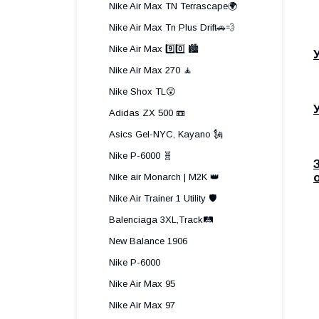
Nike Air Max TN Terrascape🌍
Nike Air Max Tn Plus Drift🚗💨
Nike Air Max 9️⃣0️⃣ 🏙️
Nike Air Max 270 🧘
Nike Shox TL😲
Adidas ZX 500 📼
Asics Gel-NYC, Kayano 🗽
Nike P-6000 🧬
Nike air Monarch | M2K 👑
Nike Air Trainer 1 Utility 🛡️
Balenciaga 3XL,Track🛤️
New Balance 1906
Nike P-6000
Nike Air Max 95
Nike Air Max 97