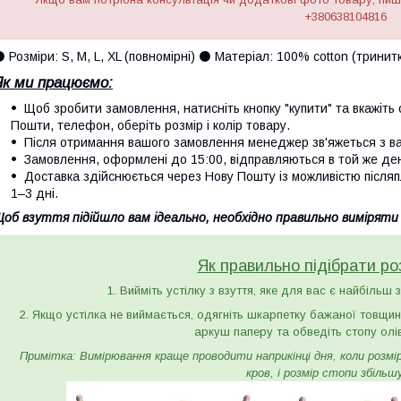
+380638104816
️ Розміри: S, M, L, XL (повномірні) ⚫️ Матеріал: 100% cotton (тринит
Як ми працюємо:
Щоб зробити замовлення, натисніть кнопку "купити" та вкажіть с
Пошти, телефон, оберіть розмір і колір товару.
Після отримання вашого замовлення менеджер зв'яжеться з вам
Замовлення, оформлені до 15:00, відправляються в той же де
Доставка здійснюється через Нову Пошту із можливістю післяп
1–3 дні.
об взуття підійшло вам ідеально, необхідно правильно виміряти
Як правильно підібрати ро
1. Вийміть устілку з взуття, яке для вас є найбільш 
2. Якщо устілка не виймається, одягніть шкарпетку бажаної товщини 
аркуш паперу та обведіть стопу олі
Примітка: Вимірювання краще проводити наприкінці дня, коли розмір 
кров, і розмір стопи збільш