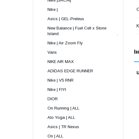
Nike |SACAI|
Nike |
Asics | GEL-Preleus
К
New Balance | Fuel Cell x Stone
Island .
Nike | Air Zoom Fly
І
Vans
NIKE AIR MAX
ADIDAS EDGE RUNNER
Ц
Nike | V5 RNR
Nike | FIYI
DIOR
On Running | ALL
Alo Yoga | ALL
Asics | TR Nexus
On | ALL