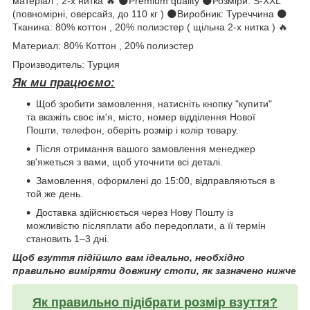
матеріал , 2-х нитка 🔥 🌑Premium quality 🌑Розміри: S-XXL
(повномірні, оверсайз, до 110 кг ) 🌑Виробник: Туреччина 🌑
Тканина: 80% коттон , 20% полиэстер ( щільна 2-х нитка ) 🔥
Материал: 80% Коттон , 20% полиэстер
Производитель: Турция
Як ми працюємо:
Щоб зробити замовлення, натисніть кнопку "купити"
та вкажіть своє ім'я, місто, номер відділення Нової
Пошти, телефон, оберіть розмір і колір товару.
Після отримання вашого замовлення менеджер
зв'яжеться з вами, щоб уточнити всі деталі.
Замовлення, оформлені до 15:00, відправляються в
той же день.
Доставка здійснюється через Нову Пошту із
можливістю післяплати або передоплати, а її термін
становить 1–3 дні.
Щоб взуття підійшло вам ідеально, необхідно
правильно виміряти довжину стопи, як зазначено нижче
Як правильно підібрати розмір взуття?