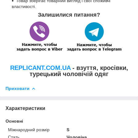
Товар зберігає товарний вигляд і свої споживчі
властивості.
Залишилися питання?
REPLICANT.COM.UA
- взуття, кросівки,
турецький чоловічій одяг
Приховати
Характеристики
Основні
Міжнародний розмір
S
Стать
Чоловіча