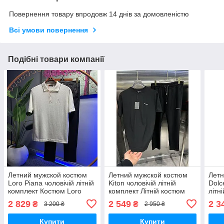
Повернення товару впродовж 14 днів за домовленістю
Всі умови повернення
Подібні товари компанії
Летний мужской костюм
Летний мужской костюм
Летн
Loro Piana чоловічій літній
Kiton чоловічій літній
Dolc
комплект Костюм Loro
комплект Літній костюм
літн
Piana LUX Біло/Чорний
KITON KitKTN001 Турция
Dol
2 829
2 549
2 3
₴
₴
3 200 ₴
2 950 ₴
KitLPn005 Турция
Купити
Купити