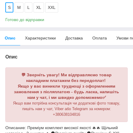
S
M
L
XL
XXL
Готово до відправки
Опис
Характеристики
Доставка
Оплата
Умови п
Опис
💬 Зверніть увагу! Ми відправляємо товар
накладним платажем без передоплат!
Якщо у вас виникли труднощі з оформленням
замовлення з післяплатою - будь ласка, напишіть
нам у чат, і ми швидко допоможемо✅
Якщо вам потрібна консультація чи додаткові фото товару,
пишіть нам у чат, Viber або Telegram
за номером
:
+380638104816
Описание: Преміум комплект високої якості 🔥🔥 Щільний