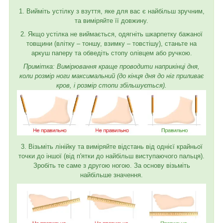
1. Вийміть устілку з взуття, яке для вас є найбільш зручним,
та виміряйте її довжину.
2. Якщо устілка не виймається, одягніть шкарпетку бажаної
товщини (влітку – тоншу, взимку – товстішу), станьте на
аркуш паперу та обведіть стопу олівцем або ручкою.
Примітка: Вимірювання краще проводити наприкінці дня,
коли розмір ноги максимальний (до кінця дня до ніг приливає
кров, і розмір стопи збільшується).
3. Візьміть лінійку та виміряйте відстань від однієї крайньої
точки до іншої (від п'ятки до найбільш виступаючого пальця).
Зробіть те саме з другою ногою. За основу візьміть
найбільше значення.