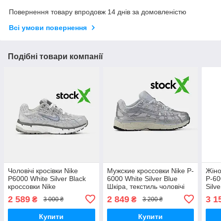
Повернення товару впродовж 14 днів за домовленістю
Всі умови повернення
Подібні товари компанії
Чоловічі кросівки Nike
Мужские кроссовки Nike P-
Жіно
P6000 White Silver Black
6000 White Silver Blue
P-60
кроссовки Nike
Шкіра, текстиль чоловічі
Silv
кросівки Nike
Asic
2 589
2 849
3 1
₴
₴
3 000 ₴
3 200 ₴
Купити
Купити