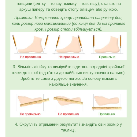
товщини (влітку – тоншу, взимку – товстішу), станьте на
аркуш паперу та обведіть стопу олівцем або ручкою.
Примітка: Вимірювання краще проводити наприкінці дня,
коли розмір ноги максимальний (до кінця дня до ніг приливає
кров, і розмір стопи збільшується).
3. Візьміть лінійку та виміряйте відстань від однієї крайньої
точки до іншої (від п'ятки до найбільш виступаючого пальця).
Зробіть те саме з другою ногою. За основу візьміть
найбільше значення.
4. Округліть отриманий результат і знайдіть свій розмір у
таблиці.