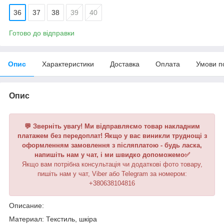
36
37
38
39
40
Готово до відправки
Опис
Характеристики
Доставка
Оплата
Умови п
Опис
💬 Зверніть увагу! Ми відправляємо товар накладним
платажем без передоплат! Якщо у вас виникли труднощі з
оформленням замовлення з післяплатою - будь ласка,
напишіть нам у чат, і ми швидко допоможемо✅
Якщо вам потрібна консультація чи додаткові фото товару,
пишіть нам у чат, Viber або Telegram
за номером
:
+380638104816
Описание:
Материал: Текстиль, шкіра