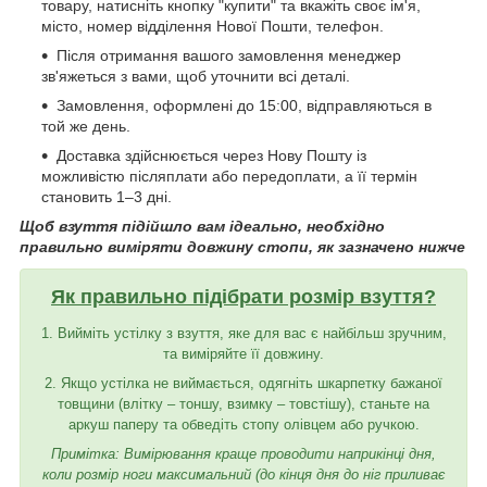
товару, натисніть кнопку "купити" та вкажіть своє ім'я,
місто, номер відділення Нової Пошти, телефон.
Після отримання вашого замовлення менеджер
зв'яжеться з вами, щоб уточнити всі деталі.
Замовлення, оформлені до 15:00, відправляються в
той же день.
Доставка здійснюється через Нову Пошту із
можливістю післяплати або передоплати, а її термін
становить 1–3 дні.
Щоб взуття підійшло вам ідеально, необхідно
правильно виміряти довжину стопи, як зазначено нижче
Як правильно підібрати розмір взуття?
1. Вийміть устілку з взуття, яке для вас є найбільш зручним,
та виміряйте її довжину.
2. Якщо устілка не виймається, одягніть шкарпетку бажаної
товщини (влітку – тоншу, взимку – товстішу), станьте на
аркуш паперу та обведіть стопу олівцем або ручкою.
Примітка: Вимірювання краще проводити наприкінці дня,
коли розмір ноги максимальний (до кінця дня до ніг приливає