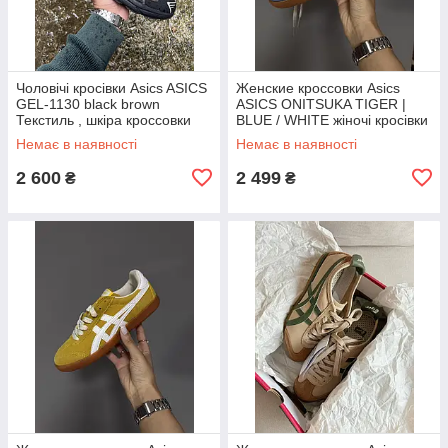
Чоловічі кросівки Asics ASICS
Женские кроссовки Asics
GEL-1130 black brown
ASICS ONITSUKA TIGER |
Текстиль , шкіра кроссовки
BLUE / WHITE жіночі кросівки
Asics
Asics
Немає в наявності
Немає в наявності
2 600
2 499
₴
₴