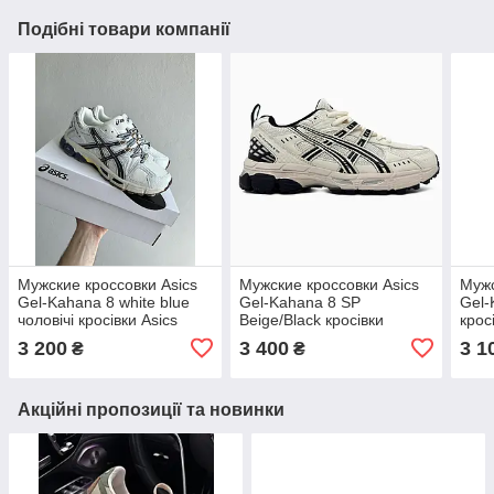
Подібні товари компанії
Мужские кроссовки Asics
Мужские кроссовки Asics
Мужс
Gel-Kahana 8 white blue
Gel-Kahana 8 SP
Gel-
чоловічі кросівки Asics
Beige/Black кросівки
крос
чоловічі Asics
3 200
3 400
3 1
₴
₴
Акційні пропозиції та новинки