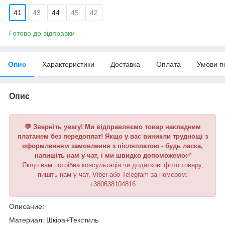
41
43
44
45
42
Готово до відправки
Опис
Характеристики
Доставка
Оплата
Умови п
Опис
💬 Зверніть увагу! Ми відправляємо товар накладним
платажем без передоплат! Якщо у вас виникли труднощі з
оформленням замовлення з післяплатою - будь ласка,
напишіть нам у чат, і ми швидко допоможемо✅
Якщо вам потрібна консультація чи додаткові фото товару,
пишіть нам у чат, Viber або Telegram
за номером
:
+380638104816
Описание:
Материал: Шкіра+Текстиль