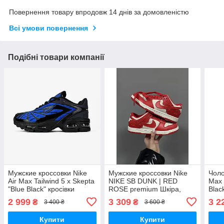
Повернення товару впродовж 14 днів за домовленістю
Всі умови повернення
Подібні товари компанії
Мужские кроссовки Nike
Мужские кроссовки Nike
Чоло
Air Max Tailwind 5 x Skepta
NIKE SB DUNK | RED
Max 
"Blue Black" кросівки
ROSE premium Шкіра,
Blac
чоловічі Nike
замша чоловічі кросівки
крос
2 999
3 309
3 2
₴
₴
3 400 ₴
3 600 ₴
Nike
Купити
Купити