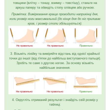
товщини (влітку – тоншу, взимку – товстішу), станьте на
аркуш паперу та обведіть стопу олівцем або ручкою.
Примітка: Вимірювання краще проводити наприкінці дня,
коли розмір ноги максимальний (до кінця дня до ніг приливає
кров, і розмір стопи збільшується).
3. Візьміть лінійку та виміряйте відстань від однієї крайньої
точки до іншої (від п'ятки до найбільш виступаючого пальця).
Зробіть те саме з другою ногою. За основу візьміть
найбільше значення.
4. Округліть отриманий результат і знайдіть свій розмір у
таблиці.