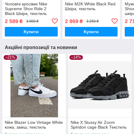
Чоловічі кросівки Nike
Nike M2K White Black Red
Мужс
Supreme Shox Ride 2
Шкіра, текстиль
Shox
Black Шкіра, текстиль
шкір
кроссовки Nike
крос
2 589
2 869
2 7
₴
₴
3 000 ₴
3 250 ₴
Купити
Купити
Акційні пропозиції та новинки
–21%
–14%
Nike Blazer Low Vintage White
Nike X Stussy Air Zoom
кожа, замш, текстиль
Spiridon cage Black Текстиль