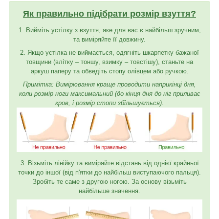
Як правильно підібрати розмір взуття?
1. Вийміть устілку з взуття, яке для вас є найбільш зручним,
та виміряйте її довжину.
2. Якщо устілка не виймається, одягніть шкарпетку бажаної
товщини (влітку – тоншу, взимку – товстішу), станьте на
аркуш паперу та обведіть стопу олівцем або ручкою.
Примітка: Вимірювання краще проводити наприкінці дня,
коли розмір ноги максимальний (до кінця дня до ніг приливає
кров, і розмір стопи збільшується).
3. Візьміть лінійку та виміряйте відстань від однієї крайньої
точки до іншої (від п'ятки до найбільш виступаючого пальця).
Зробіть те саме з другою ногою. За основу візьміть
найбільше значення.