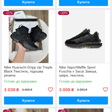
Купити
Купити
–11%
–10%
Nike Huarachi Gripp zip Treple
Nike VaporWaffle Sport
Black Текстиль, підошва
Fuschia x Sacai Замша,
резина
шкіра, текстиль
Готово до відправки
Готово до відправки
3 039
3 009
₴
₴
3 400 ₴
3 350 ₴
Купити
Купити
–7%
–6%