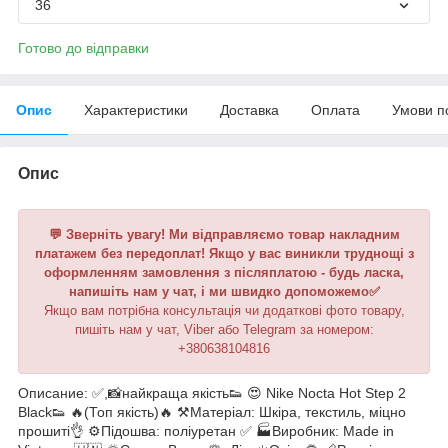
36
Готово до відправки
Опис
Характеристики
Доставка
Оплата
Умови п
Опис
💬 Зверніть увагу! Ми відправляємо товар накладним
платажем без передоплат! Якщо у вас виникли труднощі з
оформленням замовлення з післяплатою - будь ласка,
напишіть нам у чат, і ми швидко допоможемо✅
Якщо вам потрібна консультація чи додаткові фото товару,
пишіть нам у чат, Viber або Telegram за номером:
+380638104816
Описание: ✅,📸найкраща якість👟 😍 Nike Nocta Hot Step 2
Black👟 🔥(Топ якість)🔥 ⚒️Матеріал: Шкіра, текстиль, міцно
прошиті👌 ⚙️Підошва: поліуретан ✅ 🏭Виробник: Made in