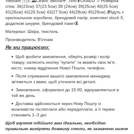
Vietnam 🇻🇳 🌄Сезон: Весна🌹, Літо☀️Осінь🌻 📏Розмірна
сітка: 36(23см) 37(23.5см) 38 (24см) 39(25см) 40(25.5см)
41(26см) 42(26.5см) 43(27.5см) 44(28см) 45(29см) 🎁Ідуть з
оригінальною коробкою, брендовий папір, комплект stock X,
додаткові шнурки, брендовий пакет🎗️
Материал: Шкіра, текстиль
Производитель: В'єтнам
Як ми працюємо:
Щоб зробити замовлення, оберіть розмір і колір
товару, натисніть кнопку "купити" та вкажіть своє ім'я,
місто, номер відділення Нової Пошти, телефон.
Після отримання вашого замовлення менеджер
зв'яжеться з вами, щоб уточнити всі деталі.
Замовлення, оформлені до 15:00, відправляються в
той же день.
Доставка здійснюється через Нову Пошту із
можливістю післяплати або передоплати, а її термін
становить 1–3 дні.
Щоб взуття підійшло вам ідеально, необхідно
правильно виміряти довжину стопи, як зазначено нижче