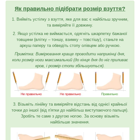
Як правильно підібрати розмір взуття?
1. Вийміть устілку з взуття, яке для вас є найбільш зручним,
та виміряйте її довжину.
2. Якщо устілка не виймається, одягніть шкарпетку бажаної
товщини (влітку – тоншу, взимку – товстішу), станьте на
аркуш паперу та обведіть стопу олівцем або ручкою.
Примітка: Вимірювання краще проводити наприкінці дня,
коли розмір ноги максимальний (до кінця дня до ніг приливає
кров, і розмір стопи збільшується).
3. Візьміть лінійку та виміряйте відстань від однієї крайньої
точки до іншої (від п'ятки до найбільш виступаючого пальця).
Зробіть те саме з другою ногою. За основу візьміть
найбільше значення.