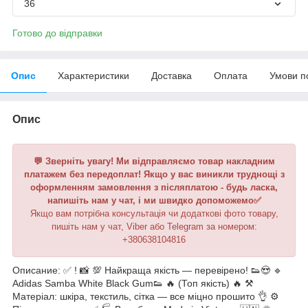
36
Готово до відправки
Опис
Характеристики
Доставка
Оплата
Умови п
Опис
💬 Зверніть увагу! Ми відправляємо товар накладним
платажем без передоплат! Якщо у вас виникли труднощі з
оформленням замовлення з післяплатою - будь ласка,
напишіть нам у чат, і ми швидко допоможемо✅
Якщо вам потрібна консультація чи додаткові фото товару,
пишіть нам у чат, Viber або Telegram за номером:
+380638104816
Описание: ✅ ! 📸 💯 Найкраща якість — перевірено! 👟😍 🔹
Adidas Samba White Black Gum👟 🔥 (Топ якість) 🔥 ⚒️
Матеріал: шкіра, текстиль, сітка — все міцно прошито 👌 ⚙️