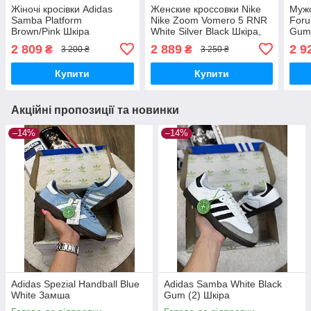
Жіночі кросівки Adidas
Женские кроссовки Nike
Мужс
Samba Platform
Nike Zoom Vomero 5 RNR
Foru
Brown/Pink Шкіра
White Silver Black Шкіра,
Gum 
кроссовки Adidas
сітка кроссовки Nike
текс
2 809
2 889
2 9
₴
₴
3 200 ₴
3 250 ₴
унисекс
Купити
Купити
Акційні пропозиції та новинки
–14%
–14%
Adidas Spezial Handball Blue
Adidas Samba White Black
White Замша
Gum (2) Шкіра