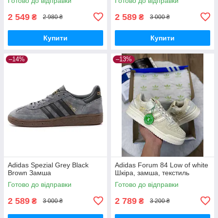
Готово до відправки
Готово до відправки
2 549
2 589
₴
₴
2 980 ₴
3 000 ₴
Купити
Купити
–14%
–13%
Adidas Spezial Grey Black
Adidas Forum 84 Low of white
Brown Замша
Шкіра, замша, текстиль
Готово до відправки
Готово до відправки
2 589
2 789
₴
₴
3 000 ₴
3 200 ₴