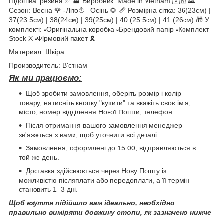
Підошва: резина ✅ 🏭 Виробник: Made in Vietnam 🇻🇳 🌄
Сезон: Весна 🌹 -Літо⛵️– Осінь 🌻 📏 Розмірна сітка: 36(23см) |
37(23.5см) | 38(24см) | 39(25см) | 40 (25.5см) | 41 (26см) 🎁 У
комплекті: ▫️Оригінальна коробка ▫️Брендовий папір ▫️Комплект
Stock X ▫️Фірмовий пакет 🎗️
Материал: Шкіра
Производитель: В'єтнам
Як ми працюємо:
Щоб зробити замовлення, оберіть розмір і колір
товару, натисніть кнопку "купити" та вкажіть своє ім'я,
місто, номер відділення Нової Пошти, телефон.
Після отримання вашого замовлення менеджер
зв'яжеться з вами, щоб уточнити всі деталі.
Замовлення, оформлені до 15:00, відправляються в
той же день.
Доставка здійснюється через Нову Пошту із
можливістю післяплати або передоплати, а її термін
становить 1–3 дні.
Щоб взуття підійшло вам ідеально, необхідно
правильно виміряти довжину стопи, як зазначено нижче