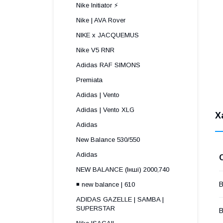
Nike Initiator ⚡️
Nike | AVA Rover
NIKE x JACQUEMUS
Nike V5 RNR
Adidas RAF SIMONS
Premiata
Adidas | Vento
Adidas | Vento XLG
Х
Adidas
New Balance 530/550
Adidas
NEW BALANCE (Інші) 2000,740
В
◾️ new balance | 610
ADIDAS GAZELLE | SAMBA |
SUPERSTAR
В