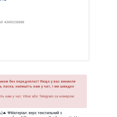
од:
43450156686
ажем без передоплат! Якщо у вас виникли
 ласка, напишіть нам у чат, і ми швидко
ть нам у чат, Viber або Telegram за номером:
ь)🔥 ⚒️Матеріал: верх текстильний з