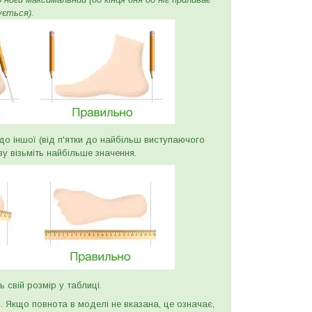
ується).
и до іншої (від п'ятки до найбільш виступаючого
ву візьміть найбільше значення.
ь свій розмір у таблиці.
и. Якщо повнота в моделі не вказана, це означає,