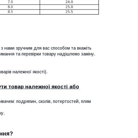
я з нами зручним для вас способом та вкажіть
имання та перевірки товару надішлемо заміну.
арів належної якості).
ти товар належної якості або
ивачем: подряпин, сколів, потертостей, плям
ку.
ння?