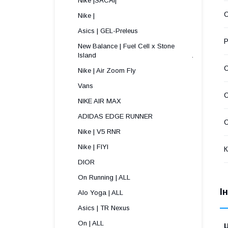
Nike |SACAI|
С
Nike |
Asics | GEL-Preleus
Р
New Balance | Fuel Cell x Stone
Island .
Nike | Air Zoom Fly
Vans
NIKE AIR MAX
ADIDAS EDGE RUNNER
С
Nike | V5 RNR
Nike | FIYI
К
DIOR
On Running | ALL
І
Alo Yoga | ALL
Asics | TR Nexus
On | ALL
Ц