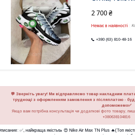
2 700 ₴
Немає в наявності
К
+380 (63) 810-48-16
💬 Зверніть увагу! Ми відправляємо товар накладним плат
труднощі з оформленням замовлення з післяплатою - будь
допоможемо✅
Якщо вам потрібна консультація чи додаткові фото товару, пиші
+380638104816
писание: ✅, найкраща якість👟 😍 Nike Air Max TN Plus 🔥(Топ якіст