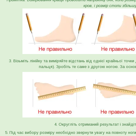
кров, і розмір стопи збільш
3. Візьміть лінійку та виміряйте відстань від однієї крайньої точк
пальця). Зробіть те саме з другою ногою. За осно
4. Округліть отриманий результат і знайдіт
5. Під час вибору розміру необхідно звернути увагу на повноту ног