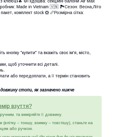
з клею👍🔥 ⚙️Підошва: секційні балони Air Max
робник: Made in Vietnam 🇻🇳 🏞Сезон: Весна,Літо
пакет, комплект stock ❎ 📏Розмірна сітка:
 кнопку "купити" та вкажіть своє ім'я, місто,
и, щоб уточнити всі деталі.
нь.
лати або передоплати, а її термін становить
 довжину стопи, як зазначено нижче
змір взуття?
зручним, та виміряйте її довжину.
(влітку – тоншу, взимку – товстішу), станьте на
вцем або ручкою.
ноги максимальний (до кінця дня до ніг приливає