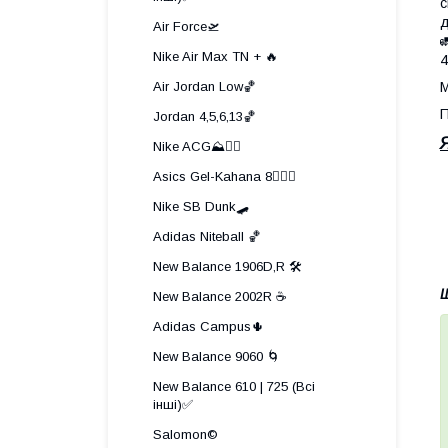
с
д
Air Force🛫

Nike Air Max TN + 🔥
4
Air Jordan Low🏀
М
П
Jordan 4,5,6,13🏀
Nike ACG⛰️🧗‍♀️
Asics Gel-Kahana 8🏃🏼‍♂️
Nike SB Dunk🛹
Adidas Niteball 🏀
New Balance 1906D,R 🛠️
Щ
New Balance 2002R ☕
Adidas Campus🌵
New Balance 9060 🌀
New Balance 610 | 725 (Всі
інші)✅
Salomon©️