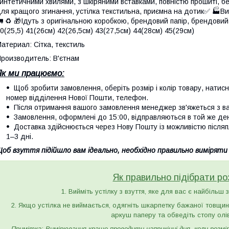
интетичними хвилями, з шкіряними вставками, повністю прошиті, бе
ля кращого згинання, устілка текстильна, приємна на дотик✅ 🏭Ви
 ♻️ 🎁Ідуть з оригінальною коробкою, брендовий папір, брендовий 
0(25,5) 41(26см) 42(26,5см) 43(27,5см) 44(28см) 45(29см)
атериал: Сітка, текстиль
роизводитель: В'єтнам
Як ми працюємо:
Щоб зробити замовлення, оберіть розмір і колір товару, натисніть
номер відділення Нової Пошти, телефон.
Після отримання вашого замовлення менеджер зв'яжеться з вам
Замовлення, оформлені до 15:00, відправляються в той же де
Доставка здійснюється через Нову Пошту із можливістю післяп
1–3 дні.
об взуття підійшло вам ідеально, необхідно правильно виміряти
Як правильно підібрати ро
1. Вийміть устілку з взуття, яке для вас є найбільш 
2. Якщо устілка не виймається, одягніть шкарпетку бажаної товщини 
аркуш паперу та обведіть стопу олі
Примітка: Вимірювання краще проводити наприкінці дня, коли розмір 