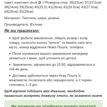
пакет, комплект stock ❎ 📏Розмірна сітка: 36(23см) 37(23.5см)
38(24см) 39(25см) 40(25.5) 41(26см) 42(26.5см) 43(27.5см)
44(28см) 45(29см)
Материал: Текстиль, шкіра, резина
Производитель: В'єтнам
Як ми працюємо:
Щоб зробити замовлення, оберіть розмір і колір
товару, натисніть кнопку "купити" та вкажіть своє ім'я,
місто, номер відділення Нової Пошти, телефон.
Після отримання вашого замовлення менеджер
зв'яжеться з вами, щоб уточнити всі деталі.
Замовлення, оформлені до 15:00, відправляються в
той же день.
Доставка здійснюється через Нову Пошту із
можливістю післяплати або передоплати, а її термін
становить 1–3 дні.
Щоб взуття підійшло вам ідеально, необхідно
правильно виміряти довжину стопи, як зазначено нижче
Як правильно підібрати розмір взуття?