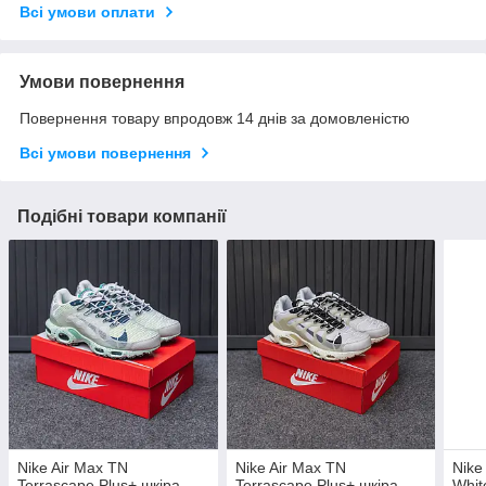
Всі умови оплати
Умови повернення
Повернення товару впродовж 14 днів за домовленістю
Всі умови повернення
Подібні товари компанії
Nike Air Max TN
Nike Air Max TN
Nike
Terrascape Plus+ шкіра ,
Terrascape Plus+ шкіра ,
Whit