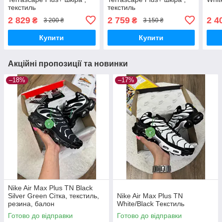
текстиль
текстиль
2 829
2 759
2 4
₴
₴
3 200 ₴
3 150 ₴
Купити
Купити
Акційні пропозиції та новинки
–18%
–17%
Nike Air Max Plus TN Black
Silver Green Сітка, текстиль,
Nike Air Max Plus TN
резина, балон
White/Black Текстиль
Готово до відправки
Готово до відправки