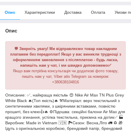
Опис
Характеристики
Доставка
Оплата
Умови п
Опис
💬 Зверніть увагу! Ми відправляємо товар накладним
платажем без передоплат! Якщо у вас виникли труднощі з
оформленням замовлення з післяплатою - будь ласка,
напишіть нам у чат, і ми швидко допоможемо✅
Якщо вам потрібна консультація чи додаткові фото товару,
пишіть нам у чат, Viber або Telegram за номером:
+380638104816
Описание: ✅, найкраща якість👟 😍 Nike Air Max TN Plus Grey
White Black 🔥(Топ якість)🔥 ⚒️Матеріал: верх текстильний з
синтетичними хвилями, з шкіряними вставками, повністю
прошиті, без клею👍🔥 ⚙️Підошва: секційні балони Air Max для
кращого згинання, устілка текстильна, приємна на дотик✅ 🏭
Виробник: Made in Vietnam 🇻🇳 🏞Сезон: Весна,Літо 🚛 ♻️ 🎁
Ідуть з оригінальною коробкою, брендовий папір, брендовий