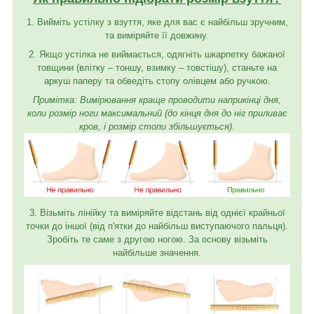
1. Вийміть устілку з взуття, яке для вас є найбільш зручним,
та виміряйте її довжину.
2. Якщо устілка не виймається, одягніть шкарпетку бажаної
товщини (влітку – тоншу, взимку – товстішу), станьте на
аркуш паперу та обведіть стопу олівцем або ручкою.
Примітка: Вимірювання краще проводити наприкінці дня,
коли розмір ноги максимальний (до кінця дня до ніг приливає
кров, і розмір стопи збільшується).
3. Візьміть лінійку та виміряйте відстань від однієї крайньої
точки до іншої (від п'ятки до найбільш виступаючого пальця).
Зробіть те саме з другою ногою. За основу візьміть
найбільше значення.