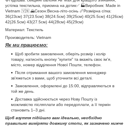
устілка текстильна, приємна на дотик✅ 🏭Виробник: Made in
Vietnam 🇻🇳 🌄Сезон:Весна-літо-осінь 📏Розмірна сітка:
36(23см) 37(23.5см) 38(24.5см) 39(25см) 40(25.5см) 41(26см)
42(26.5см) 43(27.5см) 44(28см) 45(29см)
Материал: Текстиль
Производитель: Vietnam
Як ми працюємо:
Щоб зробити замовлення, оберіть розмір і колір
товару, натисніть кнопку "купити" та вкажіть своє ім'я,
місто, номер відділення Нової Пошти, телефон.
Після отримання вашого замовлення менеджер
зв'яжеться з вами, щоб уточнити всі деталі.
Замовлення, оформлені до 15:00, відправляються в
той же день.
Доставка здійснюється через Нову Пошту із
можливістю післяплати або передоплати, а її термін
становить 1–3 дні.
Щоб взуття підійшло вам ідеально, необхідно
правильно виміряти довжину стопи, як зазначено нижче