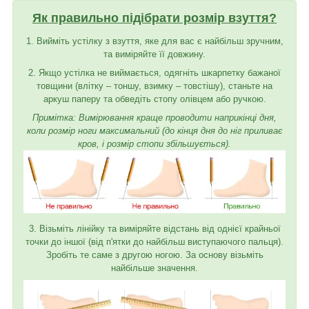
Як правильно підібрати розмір взуття?
1. Вийміть устілку з взуття, яке для вас є найбільш зручним,
та виміряйте її довжину.
2. Якщо устілка не виймається, одягніть шкарпетку бажаної
товщини (влітку – тоншу, взимку – товстішу), станьте на
аркуш паперу та обведіть стопу олівцем або ручкою.
Примітка: Вимірювання краще проводити наприкінці дня,
коли розмір ноги максимальний (до кінця дня до ніг приливає
кров, і розмір стопи збільшується).
3. Візьміть лінійку та виміряйте відстань від однієї крайньої
точки до іншої (від п'ятки до найбільш виступаючого пальця).
Зробіть те саме з другою ногою. За основу візьміть
найбільше значення.