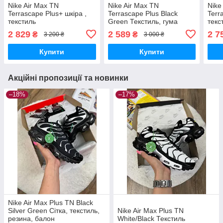
Nike Air Max TN
Nike Air Max TN
Nike
Terrascape Plus+ шкіра ,
Terrascape Plus Black
Terr
текстиль
Green Текстиль, гума
текс
2 829
2 589
2 7
₴
₴
3 200 ₴
3 000 ₴
Купити
Купити
Акційні пропозиції та новинки
–18%
–17%
Nike Air Max Plus TN Black
Silver Green Сітка, текстиль,
Nike Air Max Plus TN
резина, балон
White/Black Текстиль