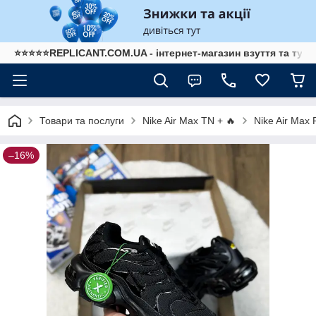
⭐⭐⭐⭐⭐REPLICANT.COM.UA - інтернет-магазин взуття та туре
Товари та послуги
Nike Air Max TN + 🔥
Nike Air Max 
–16%