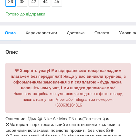
36
38
42
44
45
Готово до відправки
Опис
Характеристики
Доставка
Оплата
Умови п
Опис
💬 Зверніть увагу! Ми відправляємо товар накладним
платажем без передоплат! Якщо у вас виникли труднощі з
оформленням замовлення з післяплатою - будь ласка,
напишіть нам у чат, і ми швидко допоможемо✅
Якщо вам потрібна консультація чи додаткові фото товару,
пишіть нам у чат, Viber або Telegram за номером:
+380638104816
Описание: 🚀👟 😍 Nike Air Max TN+ 🔥(Топ якість)🔥
⚒️Матеріал: верх текстильний з синтетичними хвилями, з
шкіряними вставками, повністю прошиті, без клею👍🔥
⚙️Підошва: секційні балони Air Max для кращого згинання,