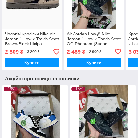
Чоловічі кросівки Nike Air
Air Jordan Low🏀 Nike
Крос
Jordan 1 Low x Travis Scott
Jordan 1 Low x Travis Scott
Jord
Brown/Black Шкіра
OG Phantom (3пари
x Lo
кроссовки Nike
шнурків) Нубук,замша
найк
2 809
2 469
3 0
₴
₴
3 200 ₴
2 900 ₴
Купити
Купити
Акційні пропозиції та новинки
–16%
–15%