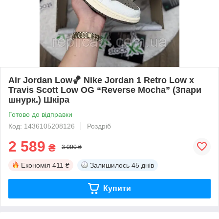
Air Jordan Low🏀 Nike Jordan 1 Retro Low x
Travis Scott Low OG “Reverse Mocha” (3пари
шнурк.) Шкіра
Готово до відправки
Код: 1436105208126
Роздріб
2 589
₴
3 000 ₴
Економія
411 ₴
Залишилось
45 днів
Купити