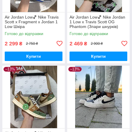
Air Jordan Low🏀 Nike Travis
Air Jordan Low🏀 Nike Jordan
Scott x Fragment x Jordan 1
1 Low x Travis Scott OG
Low Шкіра
Phantom (3пари шнурків)
Нубук,замша
Готово до відправки
Готово до відправки
2 299
2 469
₴
₴
2 750 ₴
2 900 ₴
Купити
Купити
–13%
–13%