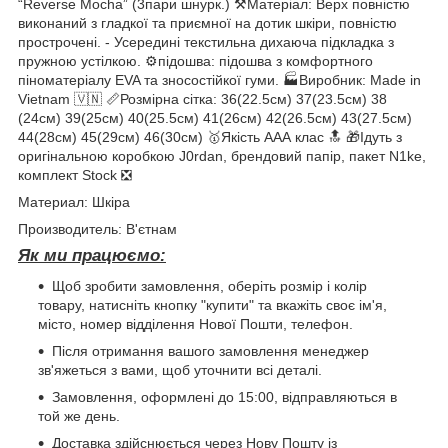
“Reverse Mocha” (3пари шнурк.) ⚒️Матеріал: Верх повністю
виконаний з гладкої та приємної на дотик шкіри, повністю
прострочені. - Усередині текстильна дихаюча підкладка з
пружною устілкою. ⚙️підошва: підошва з комфортного
піноматеріалу EVA та зносостійкої гуми. 🏭Виробник: Made in
Vietnam 🇻🇳 📏Розмірна сітка: 36(22.5см) 37(23.5см) 38
(24см) 39(25см) 40(25.5см) 41(26см) 42(26.5см) 43(27.5см)
44(28см) 45(29см) 46(30см) 🥇Якість ААА клас 🔝 🎁Ідуть з
оригінальною коробкою J0rdan, брендовий папір, пакет N1ke,
комплект Stock ❎
Материал: Шкіра
Производитель: В'єтнам
Як ми працюємо:
Щоб зробити замовлення, оберіть розмір і колір
товару, натисніть кнопку "купити" та вкажіть своє ім'я,
місто, номер відділення Нової Пошти, телефон.
Після отримання вашого замовлення менеджер
зв'яжеться з вами, щоб уточнити всі деталі.
Замовлення, оформлені до 15:00, відправляються в
той же день.
Доставка здійснюється через Нову Пошту із