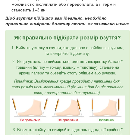
можливістю післяплати або передоплати, а її термін
становить 1–3 дні.
Щоб взуття підійшло вам ідеально, необхідно
правильно виміряти довжину стопи, як зазначено нижче
Як правильно підібрати розмір взуття?
1. Вийміть устілку з взуття, яке для вас є найбільш зручним,
та виміряйте її довжину.
2. Якщо устілка не виймається, одягніть шкарпетку бажаної
товщини (влітку – тоншу, взимку – товстішу), станьте на
аркуш паперу та обведіть стопу олівцем або ручкою.
Примітка: Вимірювання краще проводити наприкінці дня,
коли розмір ноги максимальний (до кінця дня до ніг приливає
кров, і розмір стопи збільшується).
3. Візьміть лінійку та виміряйте відстань від однієї крайньої