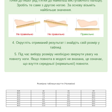
точки до іншої (від п'ятки до найбільш виступаючого пальця).
Зробіть те саме з другою ногою. За основу візьміть
найбільше значення.
4. Округліть отриманий результат і знайдіть свій розмір у
таблиці.
5. Під час вибору розміру необхідно звернути увагу на
повноту ноги. Якщо повнота в моделі не вказана, це означає,
що взуття середньої (нормальної) повноти.