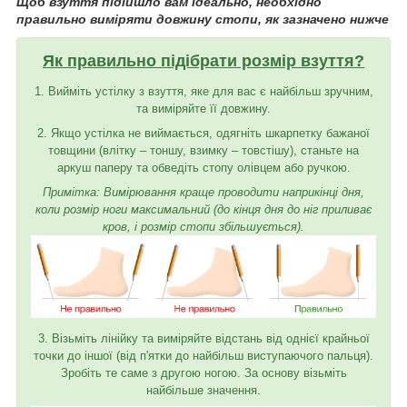
Щоб взуття підійшло вам ідеально, необхідно
правильно виміряти довжину стопи, як зазначено нижче
Як правильно підібрати розмір взуття?
1. Вийміть устілку з взуття, яке для вас є найбільш зручним,
та виміряйте її довжину.
2. Якщо устілка не виймається, одягніть шкарпетку бажаної
товщини (влітку – тоншу, взимку – товстішу), станьте на
аркуш паперу та обведіть стопу олівцем або ручкою.
Примітка: Вимірювання краще проводити наприкінці дня,
коли розмір ноги максимальний (до кінця дня до ніг приливає
кров, і розмір стопи збільшується).
3. Візьміть лінійку та виміряйте відстань від однієї крайньої
точки до іншої (від п'ятки до найбільш виступаючого пальця).
Зробіть те саме з другою ногою. За основу візьміть
найбільше значення.