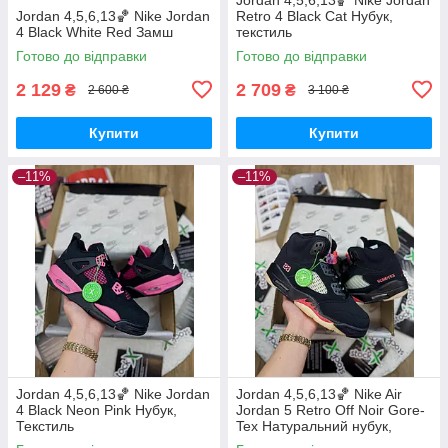
Jordan 4,5,6,13🏀 Nike Jordan
Retro 4 Black Cat Нубук,
4 Black White Red Замш
текстиль
Готово до відправки
Готово до відправки
2 129
2 709
₴
₴
2 600 ₴
3 100 ₴
Купити
Купити
–11%
–11%
Jordan 4,5,6,13🏀 Nike Jordan
Jordan 4,5,6,13🏀 Nike Air
4 Black Neon Pink Нубук,
Jordan 5 Retro Off Noir Gore-
Текстиль
Tex Натуральний нубук,
текстиль