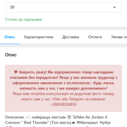
38
Готово до відправки
Опис
Характеристики
Доставка
Оплата
Умови п
Опис
💬 Зверніть увагу! Ми відправляємо товар накладним
платажем без передоплат! Якщо у вас виникли труднощі з
оформленням замовлення з післяплатою - будь ласка,
напишіть нам у чат, і ми швидко допоможемо✅
Якщо вам потрібна консультація чи додаткові фото товару,
пишіть нам у чат, Viber або Telegram за номером:
+380638104816
Описание: ✅, найкраща якість👟 😍 🚀Nike Air Jordan 4
Сrimson " Red Thunder" (Топ якість)🔥 ⚒️Матеріал: Нубук