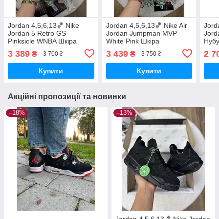
Jordan 4,5,6,13🏀 Nike
Jordan 4,5,6,13🏀 Nike Air
Jord
Jordan 5 Retro GS
Jordan Jumpman MVP
Jord
Pinksicle WNBA Шкіра
White Pink Шкіра
Нубу
3 389
3 439
2 7
₴
₴
3 700 ₴
3 750 ₴
Купити
Купити
Акційні пропозиції та новинки
–18%
–13%
Jordan 4,5,6,13🏀 Nike Jordan