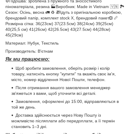
⚙️Підошва: зроблена з пружного та зносостійкого
піноматеріала, резина 🏭Виробник: Made in Vietnam 🇻🇳 🏞
Сезон: Осінь, весна 🚛 ♻️ 🎁Ідуть з оригінальною коробкою,
брендовий папір, комплект stock X, брендовий пакет❎ 📏
Розмірна сітка: 36(23см) 37(23.5см) 38(24см) 39(25см)
40(25,5 см) 41(26см) 42(26.5см) 43(27.5см) 44(28см)
45(29см)
Материал: Нубук, Текстиль
Производитель: В'єтнам
Як ми працюємо:
Щоб зробити замовлення, оберіть розмір і колір
товару, натисніть кнопку "купити" та вкажіть своє ім'я,
місто, номер відділення Нової Пошти, телефон.
Після отримання вашого замовлення менеджер
зв'яжеться з вами, щоб уточнити всі деталі.
Замовлення, оформлені до 15:00, відправляються в
той же день.
Доставка здійснюється через Нову Пошту із
можливістю післяплати або передоплати, а її термін
становить 1–3 дні.