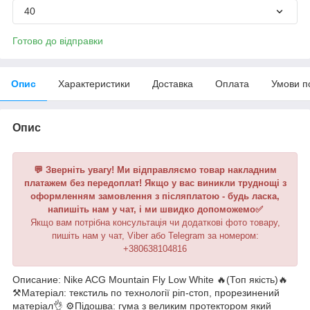
40
Готово до відправки
Опис
Характеристики
Доставка
Оплата
Умови п
Опис
💬 Зверніть увагу! Ми відправляємо товар накладним
платажем без передоплат! Якщо у вас виникли труднощі з
оформленням замовлення з післяплатою - будь ласка,
напишіть нам у чат, і ми швидко допоможемо✅
Якщо вам потрібна консультація чи додаткові фото товару,
пишіть нам у чат, Viber або Telegram за номером:
+380638104816
Описание: Nike ACG Mountain Fly Low White 🔥(Топ якість)🔥
⚒️Матеріал: текстиль по технології ріп-стоп, прорезинений
матеріал👌 ⚙️Підошва: гума з великим протектором який