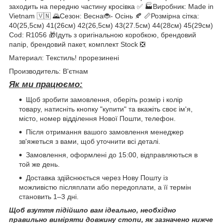
заходить на передню частину кросівка ✅ 🏭Виробник: Made in
Vietnam 🇻🇳 🌄Сезон: Весна🐞- Осінь 🍂 📏Розмірна сітка:
40(25,5см) 41(26см) 42(26,5см) 43(27.5см) 44(28см) 45(29см)
Cod: R1056 🎁Ідуть з оригінальною коробкою, брендовий
папір, брендовий пакет, комплект Stock ❎
Материал: Текстиль! прорезинені
Производитель: В'єтнам
Як ми працюємо:
Щоб зробити замовлення, оберіть розмір і колір
товару, натисніть кнопку "купити" та вкажіть своє ім'я,
місто, номер відділення Нової Пошти, телефон.
Після отримання вашого замовлення менеджер
зв'яжеться з вами, щоб уточнити всі деталі.
Замовлення, оформлені до 15:00, відправляються в
той же день.
Доставка здійснюється через Нову Пошту із
можливістю післяплати або передоплати, а її термін
становить 1–3 дні.
Щоб взуття підійшло вам ідеально, необхідно
правильно виміряти довжину стопи, як зазначено нижче