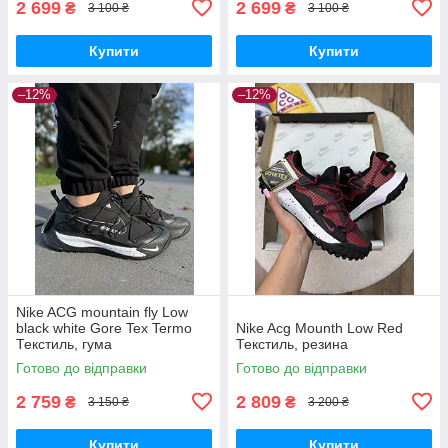
2 699
2 699
₴
₴
3 100 ₴
3 100 ₴
Купити
Купити
–12%
–12%
Nike ACG mountain fly Low
black white Gore Tex Termo
Nike Acg Mounth Low Red
Текстиль, гума
Текстиль, резина
Готово до відправки
Готово до відправки
2 759
2 809
₴
₴
3 150 ₴
3 200 ₴
Купити
Купити