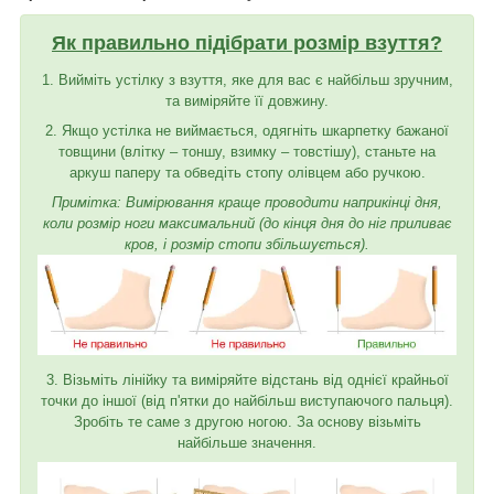
Як правильно підібрати розмір взуття?
1. Вийміть устілку з взуття, яке для вас є найбільш зручним,
та виміряйте її довжину.
2. Якщо устілка не виймається, одягніть шкарпетку бажаної
товщини (влітку – тоншу, взимку – товстішу), станьте на
аркуш паперу та обведіть стопу олівцем або ручкою.
Примітка: Вимірювання краще проводити наприкінці дня,
коли розмір ноги максимальний (до кінця дня до ніг приливає
кров, і розмір стопи збільшується).
3. Візьміть лінійку та виміряйте відстань від однієї крайньої
точки до іншої (від п'ятки до найбільш виступаючого пальця).
Зробіть те саме з другою ногою. За основу візьміть
найбільше значення.