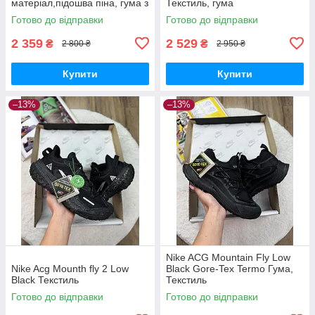
матеріал,підошва піна, гума з
Текстиль, гума
протектором
Готово до відправки
Готово до відправки
2 359
2 529
₴
₴
2 800 ₴
2 950 ₴
Купити
Купити
–13%
–13%
Nike ACG Mountain Fly Low
Nike Acg Mounth fly 2 Low
Black Gore-Tex Termo Гума,
Black Текстиль
Текстиль
Готово до відправки
Готово до відправки