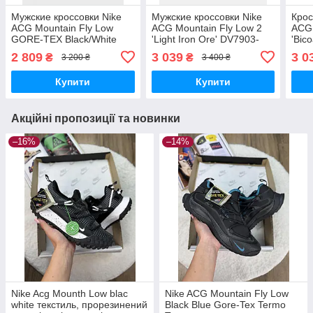
Мужские кроссовки Nike
Мужские кроссовки Nike
Крос
ACG Mountain Fly Low
ACG Mountain Fly Low 2
ACG 
GORE-TEX Black/White
'Light Iron Ore' DV7903-
'Bic
DD2861-010 кросівки Nike
003 чоловічі кросівки Nike
Вье
2 809
3 039
3 0
₴
₴
3 200 ₴
3 400 ₴
Купити
Купити
Акційні пропозиції та новинки
–16%
–14%
Nike Acg Mounth Low blac
Nike ACG Mountain Fly Low
white текстиль, прорезинений
Black Blue Gore-Tex Termo