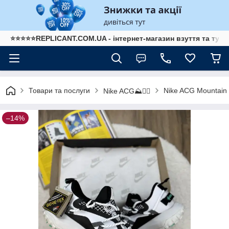
⭐⭐⭐⭐⭐REPLICANT.COM.UA - інтернет-магазин взуття та туре
Товари та послуги
Nike ACG Mountain 
Nike ACG⛰️🧗‍♀️
–14%