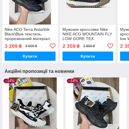
Nike ACG Terra Antarktik
Мужские кроссовки Nike
Муж
Black\Blue текстиль,
NIKE ACG MOUNTAIN FLY
крос
прорезинений матеріал,
LOW GORE TEX
low 
підошва гума
CAMOUFLAGE кросівки
крос
3 269
2 359
2 3
₴
₴
3 600 ₴
2 800 ₴
Nike
Купити
Купити
Акційні пропозиції та новинки
–14%
–14%