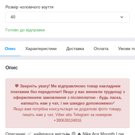
Розмір чоловічого взуття
40
Готово до відправки
Опис
Характеристики
Доставка
Оплата
Умови п
Опис
💬 Зверніть увагу! Ми відправляємо товар накладним
платажем без передоплат! Якщо у вас виникли труднощі з
оформленням замовлення з післяплатою - будь ласка,
напишіть нам у чат, і ми швидко допоможемо✅
Якщо вам потрібна консультація чи додаткові фото товару,
пишіть нам у чат, Viber або Telegram за номером:
+380638104816
Описание: ✅, найкраща якість👟 😍 🔥 Nike Acg Mounth Low