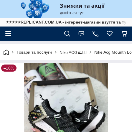
⭐⭐⭐⭐⭐REPLICANT.COM.UA - інтернет-магазин взуття та туре
Товари та послуги
Nike Acg Mounth Lo
Nike ACG⛰️🧗‍♀️
–16%