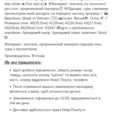
blac white 🔥(Топ якість)🔥 ⚒️Матеріал: текстиль по технології
ріп-стоп, прорезинений матеріал👌 ⚙️Підошва: гума з великим
протектором який заходить на передню частину кросівка ✅ 🏭
Виробник: Made in Vietnam 🇻🇳 🌄Сезон: Весна🐞- Осінь 🍂 📏
Розмірна сітка: 40(25,5см) 41(26см) 42(26,5см) 43(27.5см)
44(28см) 45(29см) Cod: R1047 🎁Ідуть з оригінальною
коробкою, брендовий папір, брендовий пакет, комплект Stock
❎
Материал: текстиль, прорезинений матеріал,підошва піна,
гума з протектором
Производитель: В'єтнам
Як ми працюємо:
Щоб зробити замовлення, оберіть розмір і колір
товару, натисніть кнопку "купити" та вкажіть своє ім'я,
місто, номер відділення Нової Пошти, телефон.
Після отримання вашого замовлення менеджер
зв'яжеться з вами, щоб уточнити всі деталі.
Замовлення, оформлені до 15:00, відправляються в
той же день.
Доставка здійснюється через Нову Пошту із