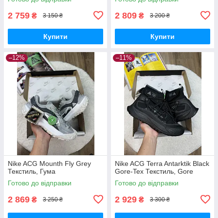
2 759
2 809
₴
₴
3 150 ₴
3 200 ₴
Купити
Купити
–12%
–11%
Nike ACG Mounth Fly Grey
Nike ACG Terra Antarktik Black
Текстиль, Гума
Gore-Tex Текстиль, Gore
Готово до відправки
Готово до відправки
2 869
2 929
₴
₴
3 250 ₴
3 300 ₴