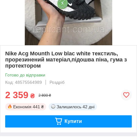
Nike Acg Mounth Low blac white текстиль,
прорезинений матеріал,підошва піна, гума з
протектором
Готово до відправки
Код: 48575564989
Роздріб
2 359
₴
2 800 ₴
Економія
441 ₴
Залишилось
42 дні
Купити