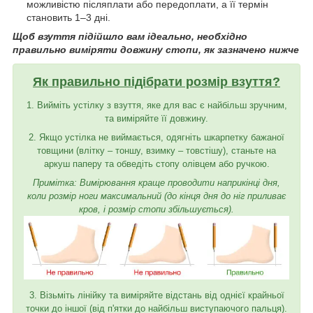
можливістю післяплати або передоплати, а її термін
становить 1–3 дні.
Щоб взуття підійшло вам ідеально, необхідно
правильно виміряти довжину стопи, як зазначено нижче
Як правильно підібрати розмір взуття?
1. Вийміть устілку з взуття, яке для вас є найбільш зручним,
та виміряйте її довжину.
2. Якщо устілка не виймається, одягніть шкарпетку бажаної
товщини (влітку – тоншу, взимку – товстішу), станьте на
аркуш паперу та обведіть стопу олівцем або ручкою.
Примітка: Вимірювання краще проводити наприкінці дня,
коли розмір ноги максимальний (до кінця дня до ніг приливає
кров, і розмір стопи збільшується).
3. Візьміть лінійку та виміряйте відстань від однієї крайньої
точки до іншої (від п'ятки до найбільш виступаючого пальця).