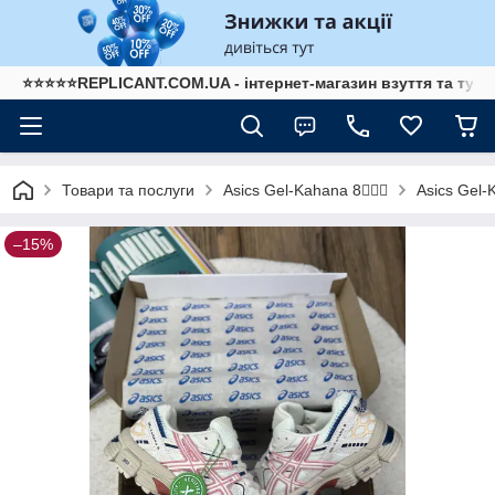
⭐⭐⭐⭐⭐REPLICANT.COM.UA - інтернет-магазин взуття та туре
Товари та послуги
Asics Gel-
Asics Gel-Kahana 8🏃🏼‍♂️
–15%