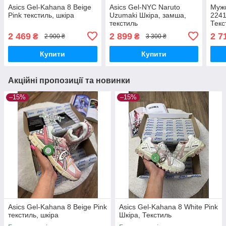
Asics Gel-Kahana 8 Beige
Asics Gel-NYC Naruto
Мужс
Pink текстиль, шкіра
Uzumaki Шкіра, замша,
2241
текстиль
Текс
Asic
2 469
2 899
2 7
₴
₴
2 900 ₴
3 300 ₴
Купити
Купити
Акційні пропозиції та новинки
–15%
–15%
Asics Gel-Kahana 8 Beige Pink
Asics Gel-Kahana 8 White Pink
текстиль, шкіра
Шкіра, Текстиль