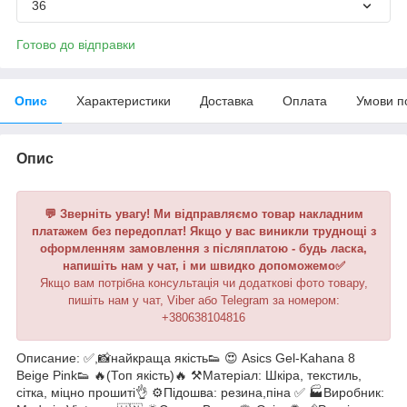
36
Готово до відправки
Опис
Характеристики
Доставка
Оплата
Умови п
Опис
💬 Зверніть увагу! Ми відправляємо товар накладним
платажем без передоплат! Якщо у вас виникли труднощі з
оформленням замовлення з післяплатою - будь ласка,
напишіть нам у чат, і ми швидко допоможемо✅
Якщо вам потрібна консультація чи додаткові фото товару,
пишіть нам у чат, Viber або Telegram за номером:
+380638104816
Описание: ✅,📸найкраща якість👟 😍 Asics Gel-Kahana 8
Beige Pink👟 🔥(Топ якість)🔥 ⚒️Матеріал: Шкіра, текстиль,
сітка, міцно прошиті👌 ⚙️Підошва: резина,піна ✅ 🏭Виробник: