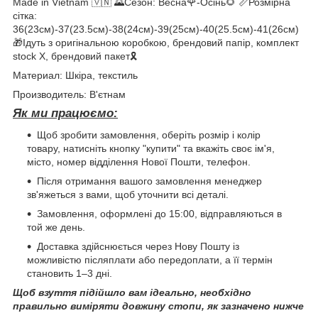
Made in Vietnam 🇻🇳 🌄Сезон: Весна🌹-Осінь🌻 📏Розмірна
сітка:
36(23см)-37(23.5см)-38(24см)-39(25см)-40(25.5см)-41(26см)
🎁Ідуть з оригінальною коробкою, брендовий папір, комплект
stock X, брендовий пакет🎗️
Материал: Шкіра, текстиль
Производитель: В'єтнам
Як ми працюємо:
Щоб зробити замовлення, оберіть розмір і колір
товару, натисніть кнопку "купити" та вкажіть своє ім'я,
місто, номер відділення Нової Пошти, телефон.
Після отримання вашого замовлення менеджер
зв'яжеться з вами, щоб уточнити всі деталі.
Замовлення, оформлені до 15:00, відправляються в
той же день.
Доставка здійснюється через Нову Пошту із
можливістю післяплати або передоплати, а її термін
становить 1–3 дні.
Щоб взуття підійшло вам ідеально, необхідно
правильно виміряти довжину стопи, як зазначено нижче