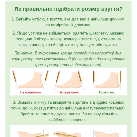
Як правильно підібрати розмір взуття?
1. Вийміть устілку з взуття, яке для вас є найбільш зручним,
та виміряйте її довжину.
2. Якщо устілка не виймається, одягніть шкарпетку бажаної
товщини (влітку – тоншу, взимку – товстішу), станьте на
аркуш паперу та обведіть стопу олівцем або ручкою.
Примітка: Вимірювання краще проводити наприкінці дня,
коли розмір ноги максимальний (до кінця дня до ніг приливає
кров, і розмір стопи збільшується).
3. Візьміть лінійку та виміряйте відстань від однієї крайньої
точки до іншої (від п'ятки до найбільш виступаючого пальця).
Зробіть те саме з другою ногою. За основу візьміть
найбільше значення.