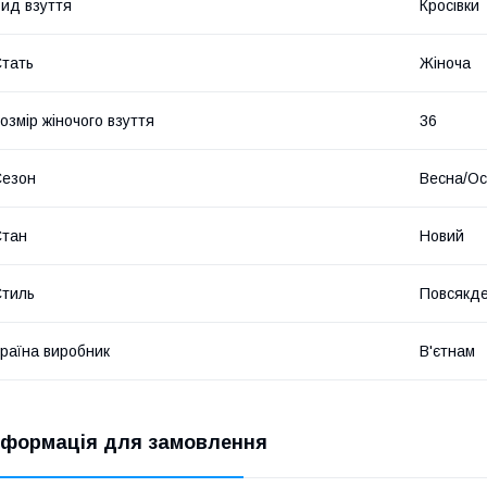
ид взуття
Кросівки
тать
Жіноча
озмір жіночого взуття
36
Сезон
Весна/Ос
Стан
Новий
тиль
Повсякд
раїна виробник
В'єтнам
нформація для замовлення