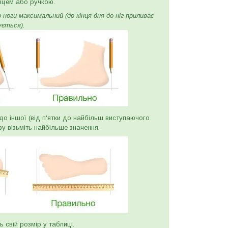
вцем або ручкою.
ноги максимальний (до кінця дня до ніг приливає
ується).
и до іншої (від п'ятки до найбільш виступаючого
ву візьміть найбільше значення.
ь свій розмір у таблиці.