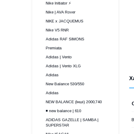
Nike Initiator ⚡️
Nike | AVA Rover
NIKE x JACQUEMUS
Nike V5 RNR
Adidas RAF SIMONS
Premiata
Adidas | Vento
Adidas | Vento XLG
Adidas
Х
New Balance 530/550
Adidas
NEW BALANCE (Інші) 2000,740
◾️ new balance | 610
В
ADIDAS GAZELLE | SAMBA |
SUPERSTAR