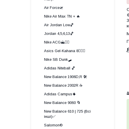
Air Force🛫
О
⚙
Nike Air Max TN + 🔥
3
Air Jordan Low🏀
к
Jordan 4,5,6,13🏀
М
П
Nike ACG⛰️🧗‍♀️
Asics Gel-Kahana 8🏃🏼‍♂️
Nike SB Dunk🛹
Adidas Niteball 🏀
New Balance 1906D,R 🛠️
New Balance 2002R ☕
Щ
Adidas Campus🌵
New Balance 9060 🌀
New Balance 610 | 725 (Всі
інші)✅
Salomon©️