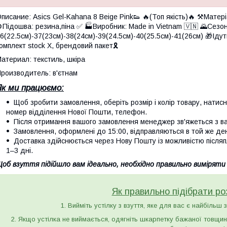
писание: Asics Gel-Kahana 8 Beige Pink👟 🔥(Топ якість)🔥 ⚒️Матеріа
️Підошва: резина,піна ✅ 🏭Виробник: Made in Vietnam 🇻🇳 🌄Сезон
6(22.5см)-37(23см)-38(24см)-39(24.5см)-40(25.5см)-41(26см) 🎁Іду
омплект stock X, брендовий пакет🎗️
атериал: текстиль, шкіра
роизводитель: в'єтнам
Як ми працюємо:
Щоб зробити замовлення, оберіть розмір і колір товару, натисніть
номер відділення Нової Пошти, телефон.
Після отримання вашого замовлення менеджер зв'яжеться з вам
Замовлення, оформлені до 15:00, відправляються в той же де
Доставка здійснюється через Нову Пошту із можливістю післяп
1–3 дні.
об взуття підійшло вам ідеально, необхідно правильно виміряти
Як правильно підібрати ро
1. Вийміть устілку з взуття, яке для вас є найбільш 
2. Якщо устілка не виймається, одягніть шкарпетку бажаної товщини 