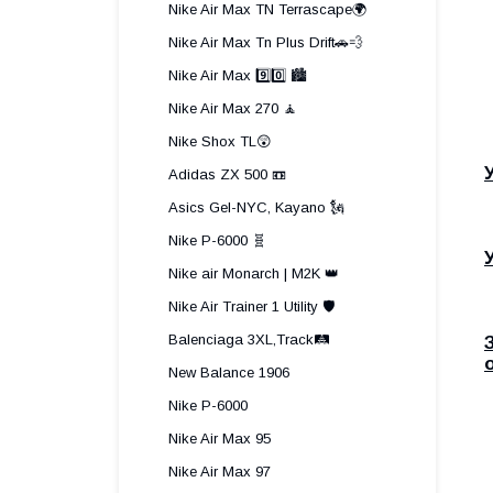
Nike Air Max TN Terrascape🌍
Nike Air Max Tn Plus Drift🚗💨
Nike Air Max 9️⃣0️⃣ 🏙️
Nike Air Max 270 🧘
Nike Shox TL😲
Adidas ZX 500 📼
Asics Gel-NYC, Kayano 🗽
Nike P-6000 🧬
Nike air Monarch | M2K 👑
Nike Air Trainer 1 Utility 🛡️
Balenciaga 3XL,Track🛤️
New Balance 1906
Nike P-6000
Nike Air Max 95
Nike Air Max 97