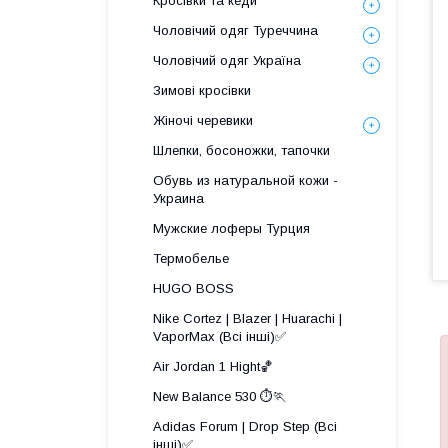
Кросівки та кеди
Чоловічий одяг Туреччина
Чоловічий одяг Україна
Зимові кросівки
Жіночі черевики
Шлепки, босоножки, тапочки
Обувь из натуральной кожи -
Украина
Мужские лоферы Турция
Термобелье
HUGO BOSS
Nike Cortez | Blazer | Huarachi |
VaporMax (Всі інші)✅
Air Jordan 1 Hight🏀
New Balance 530 ⏱️🏃
Adidas Forum | Drop Step (Всі
інші)✅