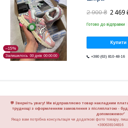
2 469 
2 900 ₴
Готово до відправки
Купити
–15%
Залишилось
0
0
днів
0
0
0
0
0
0
+380 (63) 810-48-16
💬 Зверніть увагу! Ми відправляємо товар накладним плат
труднощі з оформленням замовлення з післяплатою - будь
допоможемо✅
Якщо вам потрібна консультація чи додаткові фото товару, пиші
+380638104816