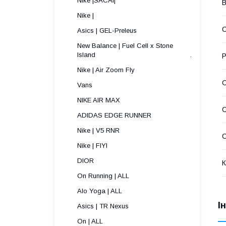
Nike |SACAI|
В
Nike |
С
Asics | GEL-Preleus
New Balance | Fuel Cell x Stone
Island .
Р
Nike | Air Zoom Fly
Vans
NIKE AIR MAX
ADIDAS EDGE RUNNER
Nike | V5 RNR
С
Nike | FIYI
DIOR
К
On Running | ALL
Alo Yoga | ALL
І
Asics | TR Nexus
On | ALL