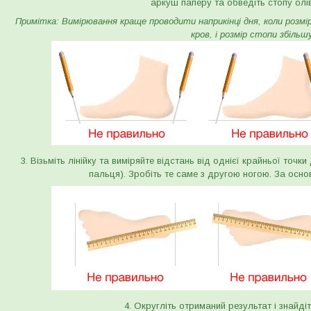
аркуш паперу та обведіть стопу олі
Примітка: Вимірювання краще проводити наприкінці дня, коли розмір 
кров, і розмір стопи збільш
3. Візьміть лінійку та виміряйте відстань від однієї крайньої точк
пальця). Зробіть те саме з другою ногою. За осно
4. Округліть отриманий результат і знайдіт