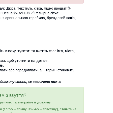
л: Шкіра, текстиль, сітка, міцно прошиті👌
: Весна🌹-Осінь🌻 📏Розмірна сітка:
ть з оригінальною коробкою, брендовий папір,
 кнопку "купити" та вкажіть своє ім'я, місто,
и, щоб уточнити всі деталі.
нь.
лати або передоплати, а її термін становить
 довжину стопи, як зазначено нижче
змір взуття?
зручним, та виміряйте її довжину.
(влітку – тоншу, взимку – товстішу), станьте на