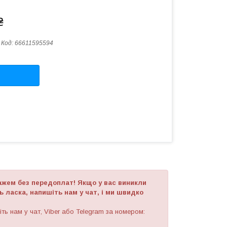
₴
Код:
66611595594
ажем без передоплат! Якщо у вас виникли
 ласка, напишіть нам у чат, і ми швидко
ть нам у чат, Viber або Telegram за номером: