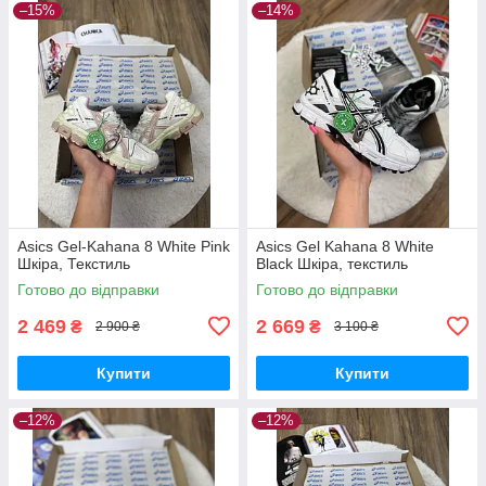
–15%
–14%
Asics Gel-Kahana 8 White Pink
Asics Gel Kahana 8 White
Шкіра, Текстиль
Black Шкіра, текстиль
Готово до відправки
Готово до відправки
2 469
2 669
₴
₴
2 900 ₴
3 100 ₴
Купити
Купити
–12%
–12%