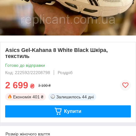
Asics Gel-Kahana 8 White Black Шкіра,
текстиль
Готово до відправки
Код: 222592/22208798
Роздріб
2 699
₴
3 100 ₴
Економія
401 ₴
Залишилось
44 дні
Купити
Розмір жіночого взуття