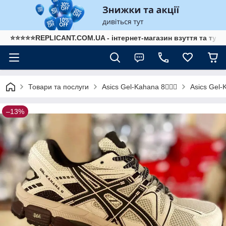
⭐⭐⭐⭐⭐REPLICANT.COM.UA - інтернет-магазин взуття та туре
Товари та послуги
Asics Gel-
Asics Gel-Kahana 8🏃🏼‍♂️
–13%