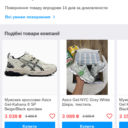
Повернення товару впродовж 14 днів за домовленістю
Всі умови повернення
Подібні товари компанії
Мужские кроссовки Asics
Asics Gel-NYC Grey White
Мужс
Gel-Kahana 8 SP
Шкіра, текстиль
Gel 
Beige/Black кросівки
Blac
чоловічі Asics
текс
3 039
3 089
3 1
₴
₴
3 400 ₴
3 500 ₴
Купити
Купити