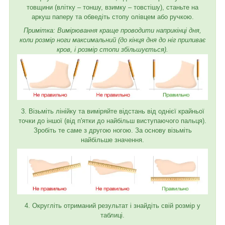
товщини (влітку – тоншу, взимку – товстішу), станьте на
аркуш паперу та обведіть стопу олівцем або ручкою.
Примітка: Вимірювання краще проводити наприкінці дня,
коли розмір ноги максимальний (до кінця дня до ніг приливає
кров, і розмір стопи збільшується).
3. Візьміть лінійку та виміряйте відстань від однієї крайньої
точки до іншої (від п'ятки до найбільш виступаючого пальця).
Зробіть те саме з другою ногою. За основу візьміть
найбільше значення.
4. Округліть отриманий результат і знайдіть свій розмір у
таблиці.