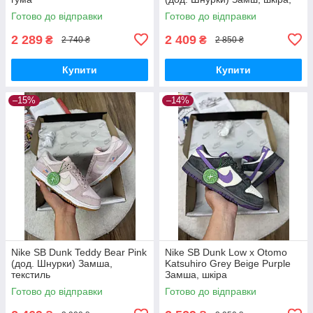
підошва резина
Готово до відправки
Готово до відправки
2 289
2 409
₴
₴
2 740 ₴
2 850 ₴
Купити
Купити
–15%
–14%
Nike SB Dunk Teddy Bear Pink
Nike SB Dunk Low x Otomo
(дод. Шнурки) Замша,
Katsuhiro Grey Beige Purple
текстиль
Замша, шкіра
Готово до відправки
Готово до відправки