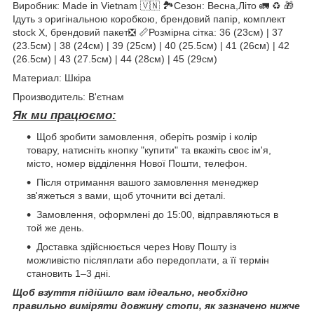
Виробник: Made in Vietnam 🇻🇳 🏞Сезон: Весна,Літо 🚛 ♻️ 🎁
Ідуть з оригінальною коробкою, брендовий папір, комплект
stock X, брендовий пакет❎ 📏Розмірна сітка: 36 (23см) | 37
(23.5см) | 38 (24см) | 39 (25см) | 40 (25.5см) | 41 (26см) | 42
(26.5см) | 43 (27.5см) | 44 (28см) | 45 (29см)
Материал: Шкіра
Производитель: В'єтнам
Як ми працюємо:
Щоб зробити замовлення, оберіть розмір і колір
товару, натисніть кнопку "купити" та вкажіть своє ім'я,
місто, номер відділення Нової Пошти, телефон.
Після отримання вашого замовлення менеджер
зв'яжеться з вами, щоб уточнити всі деталі.
Замовлення, оформлені до 15:00, відправляються в
той же день.
Доставка здійснюється через Нову Пошту із
можливістю післяплати або передоплати, а її термін
становить 1–3 дні.
Щоб взуття підійшло вам ідеально, необхідно
правильно виміряти довжину стопи, як зазначено нижче