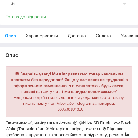
36
Готово до відправки
Опис
Характеристики
Доставка
Оплата
Умови п
Опис
💬 Зверніть увагу! Ми відправляємо товар накладним
платажем без передоплат! Якщо у вас виникли труднощі з
оформленням замовлення з післяплатою - будь ласка,
напишіть нам у чат, і ми швидко допоможемо✅
Якщо вам потрібна консультація чи додаткові фото товару,
пишіть нам у чат, Viber або Telegram за номером:
+380638104816
Описание: ✅, найкраща якість👟 😍 🚀NIke SB Dunk Low Black
White(Топ якість)🔥 ⚒️Матеріал: шкіра, текстиль ⚙️Підошва:
зроблена з пружного та зносостійкого поліуретану, резина 🏭