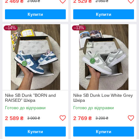
2 469
2 529
₴
₴
2 900 ₴
2 950 ₴
Купити
Купити
–14%
–13%
Nike SB Dunk "BORN and
Nike SB Dunk Low White Grey
RAISED" Шкіра
Шкіра
Готово до відправки
Готово до відправки
2 589
2 769
₴
₴
3 000 ₴
3 200 ₴
Купити
Купити