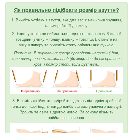
Як правильно підібрати розмір взуття?
1. Вийміть устілку з взуття, яке для вас є найбільш зручним,
та виміряйте її довжину.
2. Якщо устілка не виймається, одягніть шкарпетку бажаної
товщини (влітку – тоншу, взимку – товстішу), станьте на
аркуш паперу та обведіть стопу олівцем або ручкою.
Примітка: Вимірювання краще проводити наприкінці дня,
коли розмір ноги максимальний (до кінця дня до ніг приливає
кров, і розмір стопи збільшується).
3. Візьміть лінійку та виміряйте відстань від однієї крайньої
точки до іншої (від п'ятки до найбільш виступаючого пальця).
Зробіть те саме з другою ногою. За основу візьміть
найбільше значення.