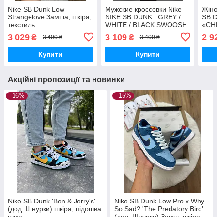
Nike SB Dunk Low
Мужские кроссовки Nike
Жіно
Strangelove Замша, шкіра,
NIKE SB DUNK | GREY /
SB D
текстиль
WHITE / BLACK SWOOSH
«CH
premium Шкіра чоловічі
Шкір
3 029
3 109
2 9
₴
₴
3 400 ₴
3 400 ₴
кросівки Nike
Купити
Купити
Акційні пропозиції та новинки
–16%
–15%
Nike SB Dunk 'Ben & Jerry's'
Nike SB Dunk Low Pro x Why
(дод. Шнурки) шкіра, підошва
So Sad? 'The Predatory Bird'
гума
(дод. Шнурки) Замш, шкіра,