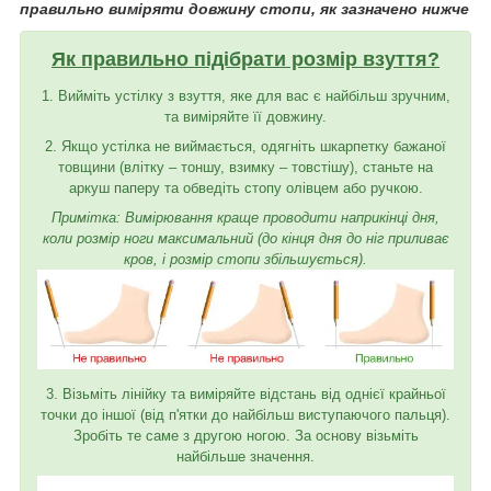
правильно виміряти довжину стопи, як зазначено нижче
Як правильно підібрати розмір взуття?
1. Вийміть устілку з взуття, яке для вас є найбільш зручним,
та виміряйте її довжину.
2. Якщо устілка не виймається, одягніть шкарпетку бажаної
товщини (влітку – тоншу, взимку – товстішу), станьте на
аркуш паперу та обведіть стопу олівцем або ручкою.
Примітка: Вимірювання краще проводити наприкінці дня,
коли розмір ноги максимальний (до кінця дня до ніг приливає
кров, і розмір стопи збільшується).
3. Візьміть лінійку та виміряйте відстань від однієї крайньої
точки до іншої (від п'ятки до найбільш виступаючого пальця).
Зробіть те саме з другою ногою. За основу візьміть
найбільше значення.