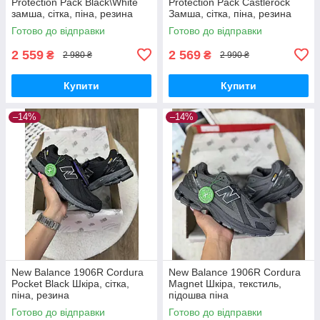
Protection Pack Black\White
Protection Pack Castlerock
замша, сітка, піна, резина
Замша, сітка, піна, резина
Готово до відправки
Готово до відправки
2 559
2 569
₴
₴
2 980 ₴
2 990 ₴
Купити
Купити
–14%
–14%
New Balance 1906R Cordura
New Balance 1906R Cordura
Pocket Black Шкіра, сітка,
Magnet Шкіра, текстиль,
піна, резина
підошва піна
Готово до відправки
Готово до відправки