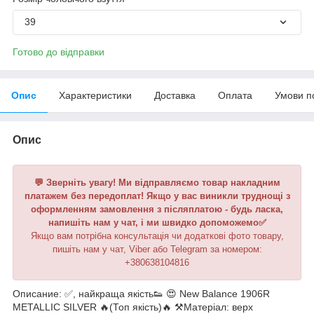
39
Готово до відправки
Опис
Характеристики
Доставка
Оплата
Умови п
Опис
💬 Зверніть увагу! Ми відправляємо товар накладним
платажем без передоплат! Якщо у вас виникли труднощі з
оформленням замовлення з післяплатою - будь ласка,
напишіть нам у чат, і ми швидко допоможемо✅
Якщо вам потрібна консультація чи додаткові фото товару,
пишіть нам у чат, Viber або Telegram за номером:
+380638104816
Описание: ✅, найкраща якість👟 😍 New Balance 1906R
METALLIC SILVER 🔥(Топ якість)🔥 ⚒️Матеріал: верх