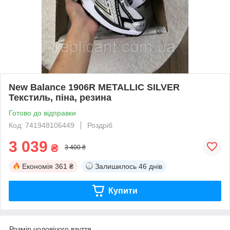
New Balance 1906R METALLIC SILVER
Текстиль, піна, резина
Готово до відправки
Код: 741948106449
Роздріб
3 039
₴
3 400 ₴
Економія
361 ₴
Залишилось
46 днів
Купити
Розмір чоловічого взуття