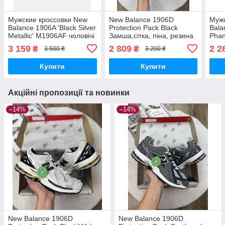
Мужские кроссовки New
New Balance 1906D
Мужс
Balance 1906A 'Black Silver
Protection Pack Black
Bala
Metallic' M1906AF чоловічі
Замша,сітка, піна, резина
Phan
кросівки New Balance
Meta
3 159
2 809
2 2
₴
₴
3 500 ₴
3 200 ₴
New 
Купити
Купити
Акційні пропозиції та новинки
–14%
–14%
New Balance 1906D
New Balance 1906D