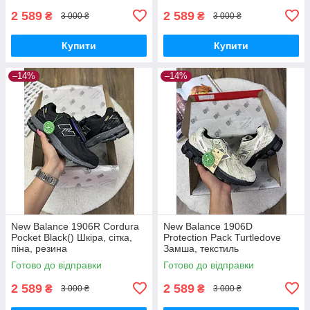
2 589
2 589
₴
₴
3 000 ₴
3 000 ₴
Купити
Купити
–14%
–14%
New Balance 1906R Cordura
New Balance 1906D
Pocket Black() Шкіра, сітка,
Protection Pack Turtledove
піна, резина
Замша, текстиль
Готово до відправки
Готово до відправки
2 589
2 589
₴
₴
3 000 ₴
3 000 ₴