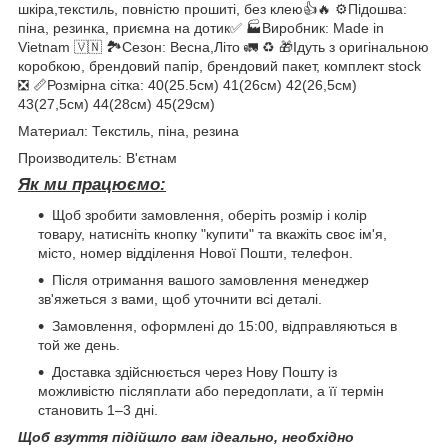
шкіра,текстиль, повністю прошиті, без клею👍🔥 ⚙️Підошва:
піна, резинка, приємна на дотик✅ 🏭Виробник: Made in
Vietnam 🇻🇳 🏞Сезон: Весна,Літо 🚛 ♻️ 🎁Ідуть з оригінальною
коробкою, брендовий папір, брендовий пакет, комплект stock
❎ 📏Розмірна сітка: 40(25.5см) 41(26см) 42(26,5см)
43(27,5см) 44(28см) 45(29см)
Материал: Текстиль, піна, резина
Производитель: В'єтнам
Як ми працюємо:
Щоб зробити замовлення, оберіть розмір і колір
товару, натисніть кнопку "купити" та вкажіть своє ім'я,
місто, номер відділення Нової Пошти, телефон.
Після отримання вашого замовлення менеджер
зв'яжеться з вами, щоб уточнити всі деталі.
Замовлення, оформлені до 15:00, відправляються в
той же день.
Доставка здійснюється через Нову Пошту із
можливістю післяплати або передоплати, а її термін
становить 1–3 дні.
Щоб взуття підійшло вам ідеально, необхідно