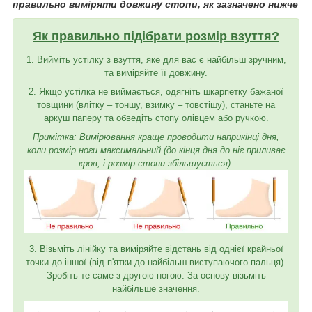
правильно виміряти довжину стопи, як зазначено нижче
Як правильно підібрати розмір взуття?
1. Вийміть устілку з взуття, яке для вас є найбільш зручним,
та виміряйте її довжину.
2. Якщо устілка не виймається, одягніть шкарпетку бажаної
товщини (влітку – тоншу, взимку – товстішу), станьте на
аркуш паперу та обведіть стопу олівцем або ручкою.
Примітка: Вимірювання краще проводити наприкінці дня,
коли розмір ноги максимальний (до кінця дня до ніг приливає
кров, і розмір стопи збільшується).
3. Візьміть лінійку та виміряйте відстань від однієї крайньої
точки до іншої (від п'ятки до найбільш виступаючого пальця).
Зробіть те саме з другою ногою. За основу візьміть
найбільше значення.