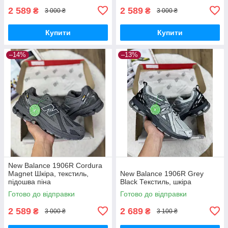
2 589
2 589
₴
₴
3 000 ₴
3 000 ₴
Купити
Купити
–14%
–13%
New Balance 1906R Cordura
Magnet Шкіра, текстиль,
New Balance 1906R Grey
підошва піна
Black Текстиль, шкіра
Готово до відправки
Готово до відправки
2 589
2 689
₴
₴
3 000 ₴
3 100 ₴