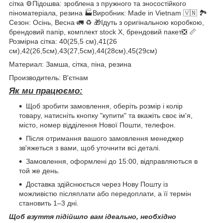
сітка ⚙️Підошва: зроблена з пружного та зносостійкого
піноматеріала, резина 🏭Виробник: Made in Vietnam 🇻🇳 🏞
Сезон: Осінь, Весна 🚛 ♻️ 🎁Ідуть з оригінальною коробкою,
брендовий папір, комплект stock X, брендовий пакет❎ 📏
Розмірна сітка: 40(25,5 см),41(26
см),42(26,5см),43(27,5см),44(28см),45(29см)
Материал: Замша, сітка, піна, резина
Производитель: В'єтнам
Як ми працюємо:
Щоб зробити замовлення, оберіть розмір і колір
товару, натисніть кнопку "купити" та вкажіть своє ім'я,
місто, номер відділення Нової Пошти, телефон.
Після отримання вашого замовлення менеджер
зв'яжеться з вами, щоб уточнити всі деталі.
Замовлення, оформлені до 15:00, відправляються в
той же день.
Доставка здійснюється через Нову Пошту із
можливістю післяплати або передоплати, а її термін
становить 1–3 дні.
Щоб взуття підійшло вам ідеально, необхідно