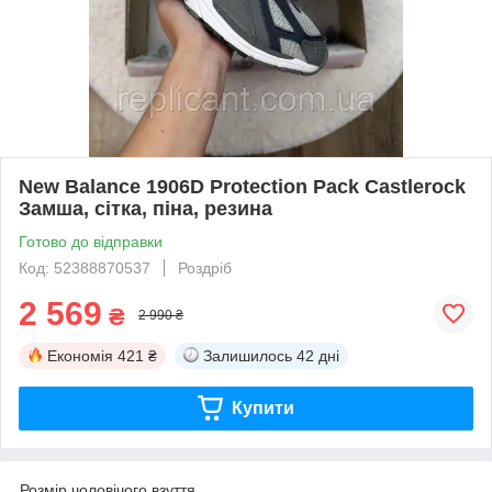
New Balance 1906D Protection Pack Castlerock
Замша, сітка, піна, резина
Готово до відправки
Код: 52388870537
Роздріб
2 569
₴
2 990 ₴
Економія
421 ₴
Залишилось
42 дні
Купити
Розмір чоловічого взуття