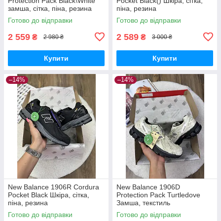
Protection Pack Black\White
Pocket Black() Шкіра, сітка,
замша, сітка, піна, резина
піна, резина
Готово до відправки
Готово до відправки
2 559
2 589
₴
₴
2 980 ₴
3 000 ₴
Купити
Купити
–14%
–14%
New Balance 1906R Cordura
New Balance 1906D
Pocket Black Шкіра, сітка,
Protection Pack Turtledove
піна, резина
Замша, текстиль
Готово до відправки
Готово до відправки