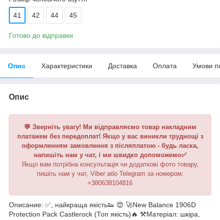
41
42
44
45
Готово до відправки
Опис
Характеристики
Доставка
Оплата
Умови п
Опис
💬 Зверніть увагу! Ми відправляємо товар накладним
платажем без передоплат! Якщо у вас виникли труднощі з
оформленням замовлення з післяплатою - будь ласка,
напишіть нам у чат, і ми швидко допоможемо✅
Якщо вам потрібна консультація чи додаткові фото товару,
пишіть нам у чат, Viber або Telegram за номером:
+380638104816
Описание: ✅, найкраща якість👟 😍 🚀New Balance 1906D
Protection Pack Castlerock (Топ якість)🔥 ⚒️Матеріал: шкіра,