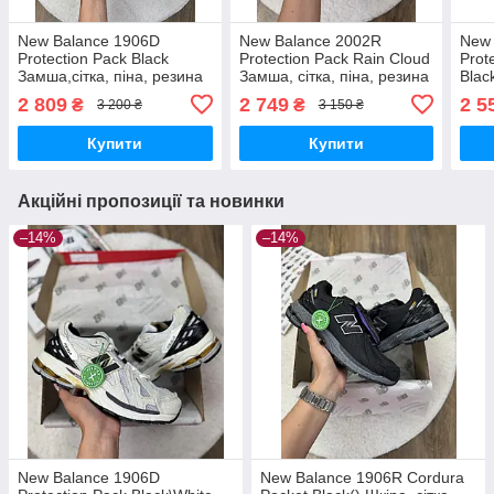
New Balance 1906D
New Balance 2002R
New 
Protection Pack Black
Protection Pack Rain Cloud
Prot
Замша,сітка, піна, резина
Замша, сітка, піна, резина
Blac
піна
2 809
2 749
2 5
₴
₴
3 200 ₴
3 150 ₴
Купити
Купити
Акційні пропозиції та новинки
–14%
–14%
New Balance 1906D
New Balance 1906R Cordura